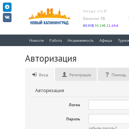
Погода:
+23.8°
Вакансии:
38
80.93$
93.19€
21.69zł
Новости
Работа
Недвижимость
Афиша
Туриз
Авторизация
Вход
Регистрация
Помощь
Авторизация
Логин
Пароль
забыли пароль?