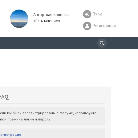
Вход
Авторская колонка
«Есть мнение»
Регистрация
AQ
Если Вы были зарегистрированы в форуме, используйте
свои прежние логин и пароль.
Регистрация