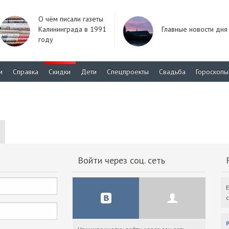
О чём писали газеты
Калининграда в 1991
Главные новости дня
году
м
Справка
Скидки
Дети
Спецпроекты
Свадьба
Гороскопы
Войти через соц. сеть
F