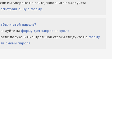
Если вы впервые на сайте, заполните пожалуйста
регистрационную форму
.
Забыли свой пароль?
Следуйте на
форму для запроса пароля
.
После получения контрольной строки следуйте на
форму
для смены пароля
.