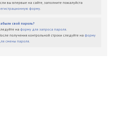
Если вы впервые на сайте, заполните пожалуйста
регистрационную форму
.
Забыли свой пароль?
Следуйте на
форму для запроса пароля
.
После получения контрольной строки следуйте на
форму
для смены пароля
.