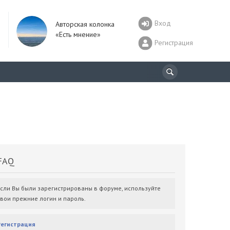
Вход
Авторская колонка
«Есть мнение»
Регистрация
AQ
Если Вы были зарегистрированы в форуме, используйте
свои прежние логин и пароль.
Регистрация