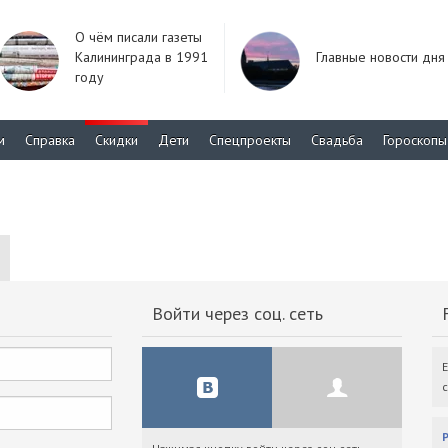
О чём писали газеты
Калининграда в 1991
Главные новости дня
году
м
Справка
Скидки
Дети
Спецпроекты
Свадьба
Гороскопы
Войти через соц. сеть
F