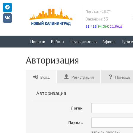
Погода:
+18.7°
Вакансии:
33
81.41$
94.06€
21.86zł
Новости
Работа
Недвижимость
Афиша
Туриз
Авторизация
Вход
Регистрация
Помощь
Авторизация
Логин
Пароль
забыли пароль?