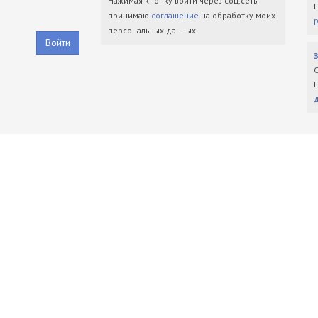
Нажимая кнопку войти через соц.сеть
принимаю
соглашение
на обработку моих
персональных данных.
Войти