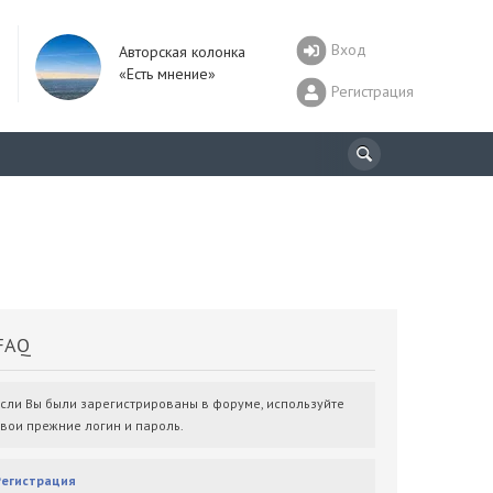
Вход
Авторская колонка
«Есть мнение»
Регистрация
AQ
Если Вы были зарегистрированы в форуме, используйте
свои прежние логин и пароль.
Регистрация