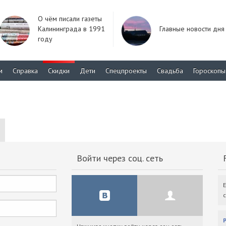
О чём писали газеты
Калининграда в 1991
Главные новости дня
году
м
Справка
Скидки
Дети
Спецпроекты
Свадьба
Гороскопы
Войти через соц. сеть
F