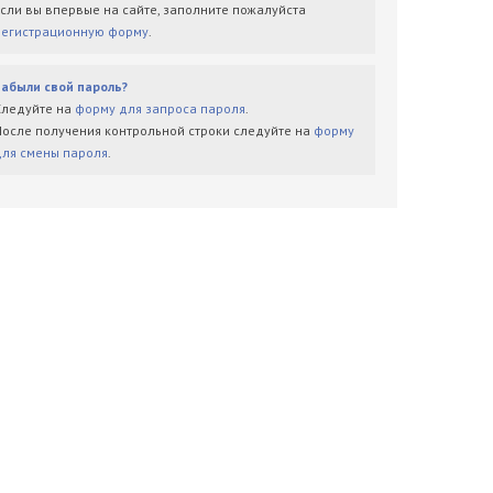
Если вы впервые на сайте, заполните пожалуйста
регистрационную форму
.
Забыли свой пароль?
Следуйте на
форму для запроса пароля
.
После получения контрольной строки следуйте на
форму
для смены пароля
.