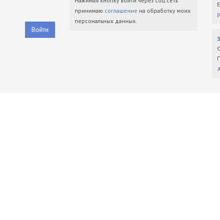
Нажимая кнопку войти через соц.сеть
принимаю
соглашение
на обработку моих
персональных данных.
Войти