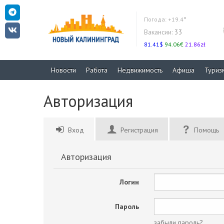
Погода:
+19.4°
Вакансии:
33
81.41$
94.06€
21.86zł
Новости
Работа
Недвижимость
Афиша
Туриз
Авторизация
Вход
Регистрация
Помощь
Авторизация
Логин
Пароль
забыли пароль?