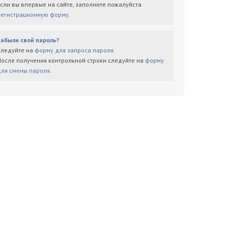
Если вы впервые на сайте, заполните пожалуйста
регистрационную форму
.
Забыли свой пароль?
Следуйте на
форму для запроса пароля
.
После получения контрольной строки следуйте на
форму
для смены пароля
.