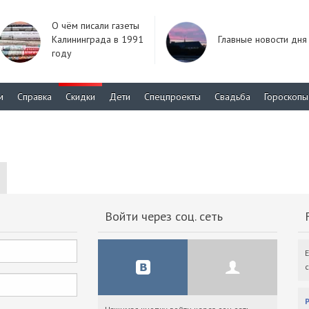
О чём писали газеты
Калининграда в 1991
Главные новости дня
году
м
Справка
Скидки
Дети
Спецпроекты
Свадьба
Гороскопы
Войти через соц. сеть
F