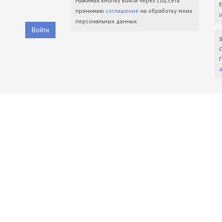
Нажимая кнопку войти через соц.сеть
принимаю
соглашение
на обработку моих
персональных данных.
Войти