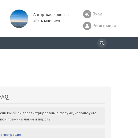
Вход
Авторская колонка
«Есть мнение»
Регистрация
AQ
Если Вы были зарегистрированы в форуме, используйте
свои прежние логин и пароль.
Регистрация