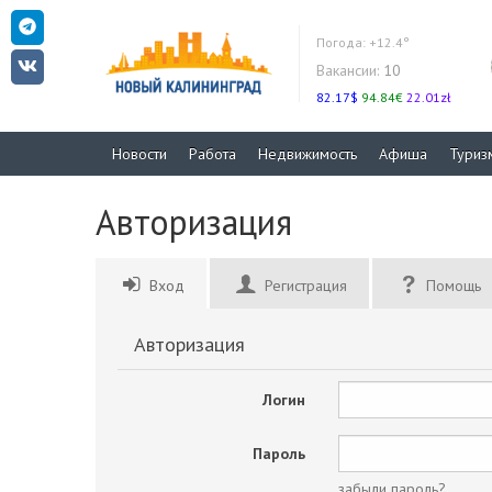
Погода:
+12.4°
Вакансии:
10
82.17$
94.84€
22.01zł
Новости
Работа
Недвижимость
Афиша
Туриз
Авторизация
Вход
Регистрация
Помощь
Авторизация
Логин
Пароль
забыли пароль?