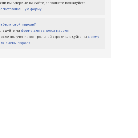
Если вы впервые на сайте, заполните пожалуйста
регистрационную форму
.
Забыли свой пароль?
Следуйте на
форму для запроса пароля
.
После получения контрольной строки следуйте на
форму
для смены пароля
.