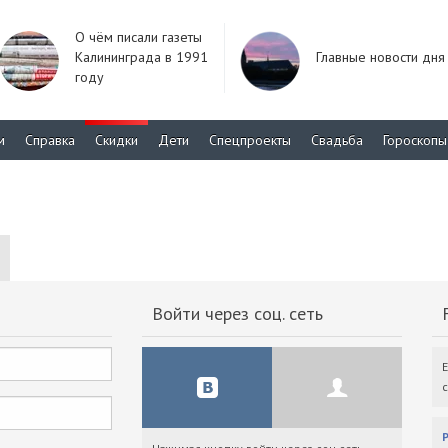
О чём писали газеты
Калининграда в 1991
Главные новости дня
году
м
Справка
Скидки
Дети
Спецпроекты
Свадьба
Гороскопы
Войти через соц. сеть
F