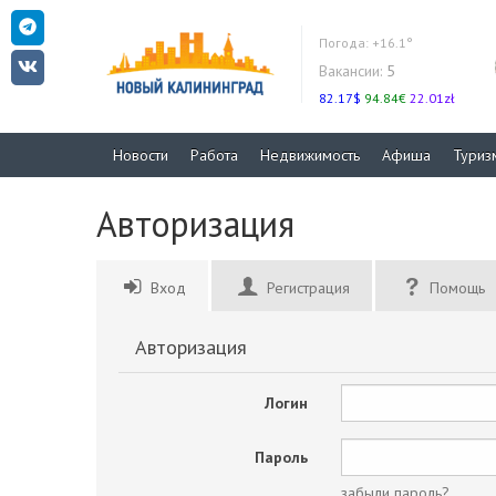
Погода:
+16.1°
Вакансии:
5
82.17$
94.84€
22.01zł
Новости
Работа
Недвижимость
Афиша
Туриз
Авторизация
Вход
Регистрация
Помощь
Авторизация
Логин
Пароль
забыли пароль?