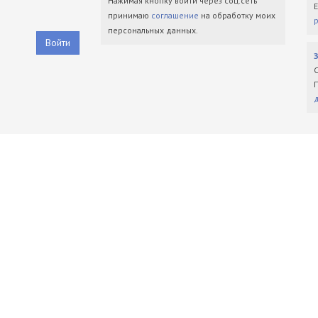
Нажимая кнопку войти через соц.сеть
принимаю
соглашение
на обработку моих
персональных данных.
Войти