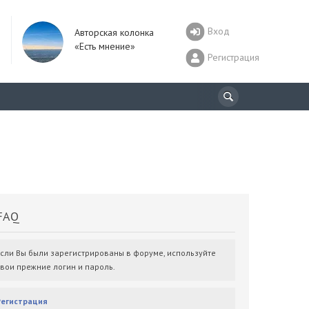
Вход
Авторская колонка
«Есть мнение»
Регистрация
AQ
Если Вы были зарегистрированы в форуме, используйте
свои прежние логин и пароль.
Регистрация