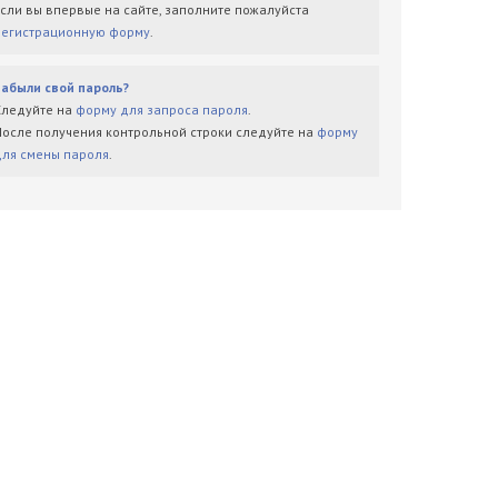
Если вы впервые на сайте, заполните пожалуйста
регистрационную форму
.
Забыли свой пароль?
Следуйте на
форму для запроса пароля
.
После получения контрольной строки следуйте на
форму
для смены пароля
.