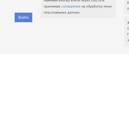
Нажимая кнопку войти через соц.сеть
принимаю
соглашение
на обработку моих
персональных данных.
Войти