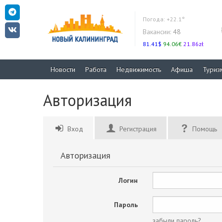
Погода:
+22.1°
Вакансии:
48
81.41$
94.06€
21.86zł
Новости
Работа
Недвижимость
Афиша
Туриз
Авторизация
Вход
Регистрация
Помощь
Авторизация
Логин
Пароль
забыли пароль?