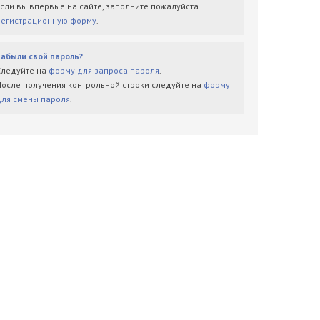
Если вы впервые на сайте, заполните пожалуйста
регистрационную форму
.
Забыли свой пароль?
Следуйте на
форму для запроса пароля
.
После получения контрольной строки следуйте на
форму
для смены пароля
.