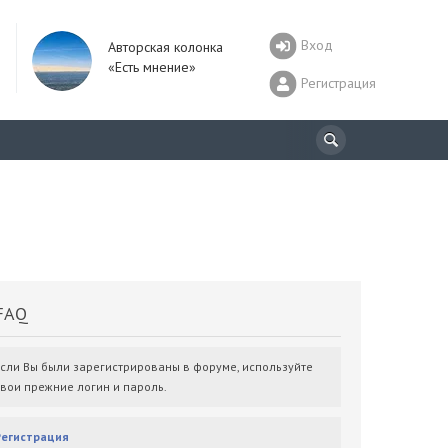
Вход
Авторская колонка
«Есть мнение»
Регистрация
AQ
Если Вы были зарегистрированы в форуме, используйте
свои прежние логин и пароль.
Регистрация