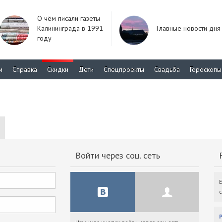
О чём писали газеты
Калининграда в 1991
Главные новости дня
году
м
Справка
Скидки
Дети
Спецпроекты
Свадьба
Гороскопы
Войти через соц. сеть
F