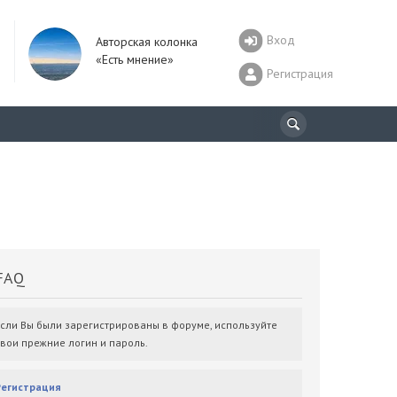
Вход
Авторская колонка
«Есть мнение»
Регистрация
AQ
Если Вы были зарегистрированы в форуме, используйте
свои прежние логин и пароль.
Регистрация