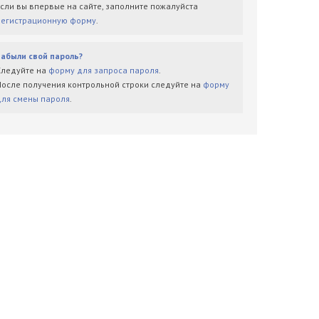
Если вы впервые на сайте, заполните пожалуйста
регистрационную форму
.
Забыли свой пароль?
Следуйте на
форму для запроса пароля
.
После получения контрольной строки следуйте на
форму
для смены пароля
.