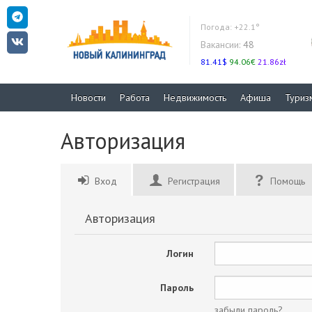
Погода:
+22.1°
Вакансии:
48
81.41$
94.06€
21.86zł
Новости
Работа
Недвижимость
Афиша
Туриз
Авторизация
Вход
Регистрация
Помощь
Авторизация
Логин
Пароль
забыли пароль?