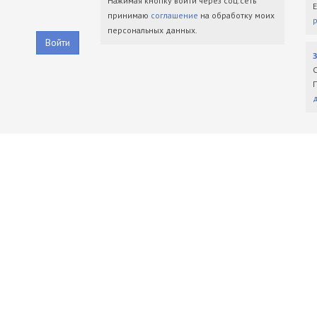
Нажимая кнопку войти через соц.сеть
принимаю
соглашение
на обработку моих
персональных данных.
Войти