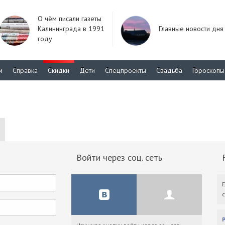
О чём писали газеты
Калининграда в 1991
Главные новости дня
году
м
Справка
Скидки
Дети
Спецпроекты
Свадьба
Гороскопы
Войти через соц. сеть
F