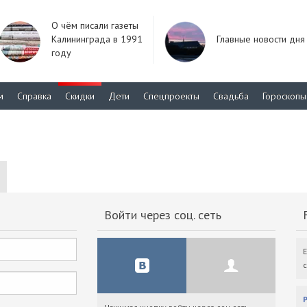
О чём писали газеты
Калининграда в 1991
Главные новости дня
году
м
Справка
Скидки
Дети
Спецпроекты
Свадьба
Гороскопы
Войти через соц. сеть
F