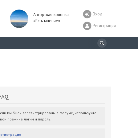
Вход
Авторская колонка
«Есть мнение»
Регистрация
AQ
Если Вы были зарегистрированы в форуме, используйте
свои прежние логин и пароль.
Регистрация