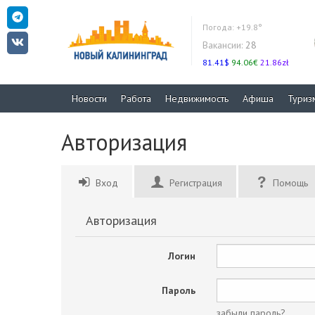
Погода:
+19.8°
Вакансии:
28
81.41$
94.06€
21.86zł
Новости
Работа
Недвижимость
Афиша
Туриз
Авторизация
Вход
Регистрация
Помощь
Авторизация
Логин
Пароль
забыли пароль?