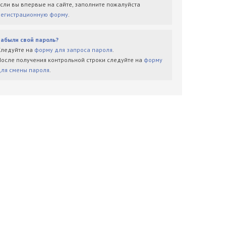
Если вы впервые на сайте, заполните пожалуйста
регистрационную форму
.
Забыли свой пароль?
Следуйте на
форму для запроса пароля
.
После получения контрольной строки следуйте на
форму
для смены пароля
.