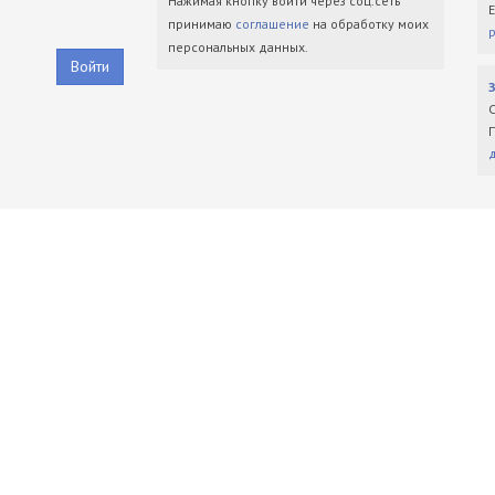
Нажимая кнопку войти через соц.сеть
принимаю
соглашение
на обработку моих
персональных данных.
Войти