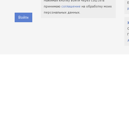
Нажимая кнопку войти через соц.сеть
принимаю
соглашение
на обработку моих
персональных данных.
Войти