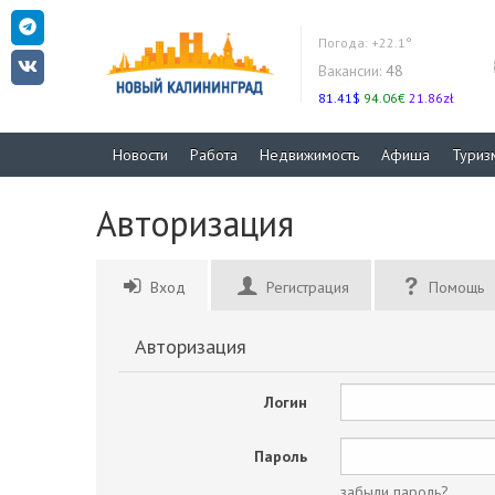
Погода:
+22.1°
Вакансии:
48
81.41$
94.06€
21.86zł
Новости
Работа
Недвижимость
Афиша
Туриз
Авторизация
Вход
Регистрация
Помощь
Авторизация
Логин
Пароль
забыли пароль?