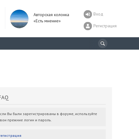
Вход
Авторская колонка
«Есть мнение»
Регистрация
AQ
Если Вы были зарегистрированы в форуме, используйте
свои прежние логин и пароль.
Регистрация