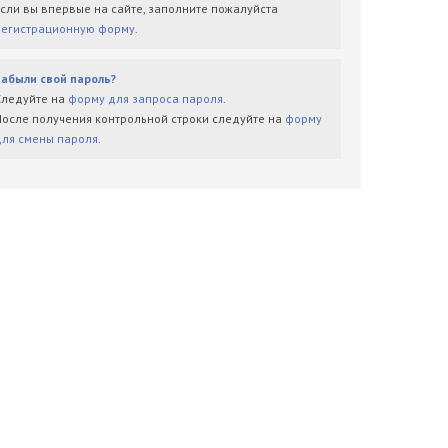
Если вы впервые на сайте, заполните пожалуйста
регистрационную форму
.
Забыли свой пароль?
Следуйте на
форму для запроса пароля
.
После получения контрольной строки следуйте на
форму
для смены пароля
.