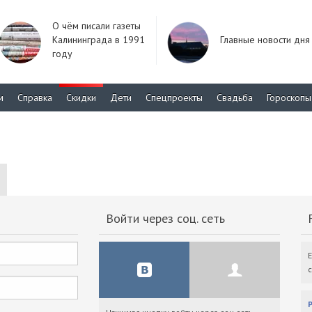
О чём писали газеты
Калининграда в 1991
Главные новости дня
году
м
Справка
Скидки
Дети
Спецпроекты
Свадьба
Гороскопы
Войти через соц. сеть
F