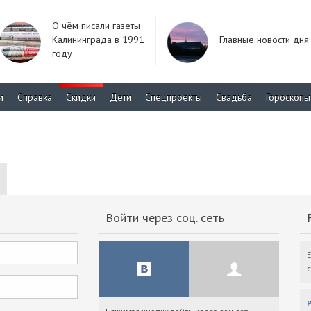
О чём писали газеты
Калининграда в 1991
Главные новости дня
году
м
Справка
Скидки
Дети
Спецпроекты
Свадьба
Гороскопы
Войти через соц. сеть
F