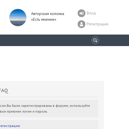
Вход
Авторская колонка
«Есть мнение»
Регистрация
AQ
Если Вы были зарегистрированы в форуме, используйте
свои прежние логин и пароль.
Регистрация