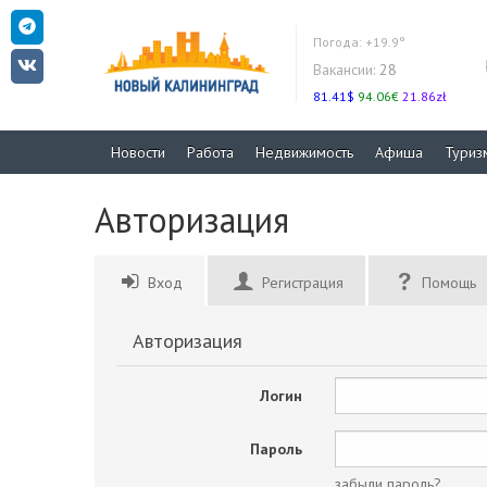
Погода:
+19.9°
Вакансии:
28
81.41$
94.06€
21.86zł
Новости
Работа
Недвижимость
Афиша
Туриз
Авторизация
Вход
Регистрация
Помощь
Авторизация
Логин
Пароль
забыли пароль?