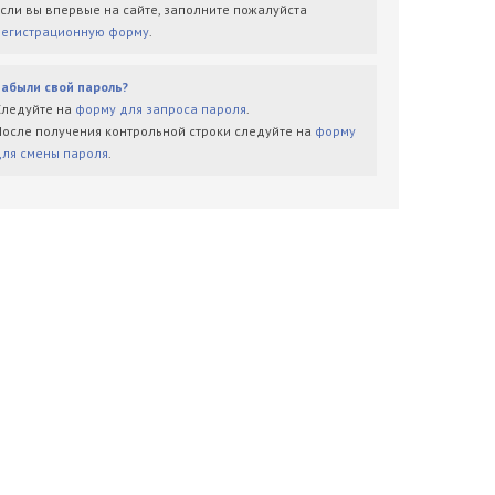
Если вы впервые на сайте, заполните пожалуйста
регистрационную форму
.
Забыли свой пароль?
Следуйте на
форму для запроса пароля
.
После получения контрольной строки следуйте на
форму
для смены пароля
.