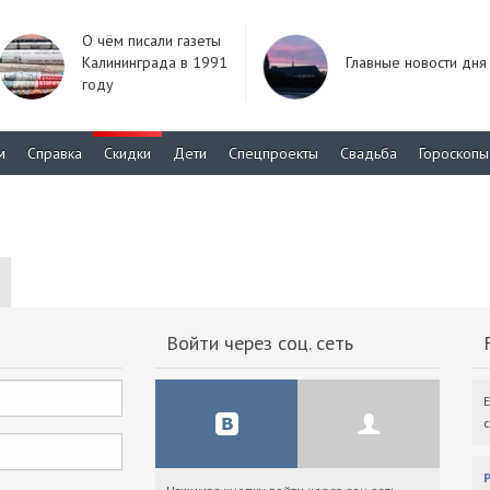
О чём писали газеты
Калининграда в 1991
Главные новости дня
году
м
Справка
Скидки
Дети
Спецпроекты
Свадьба
Гороскопы
Войти через соц. сеть
F