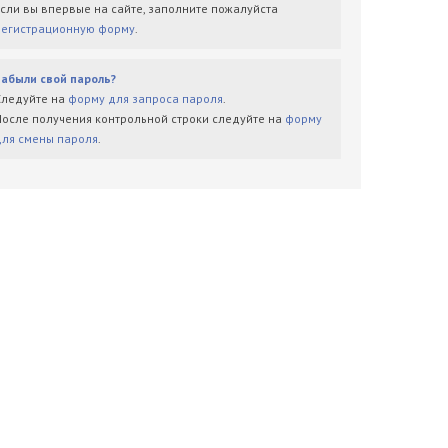
Если вы впервые на сайте, заполните пожалуйста
регистрационную форму
.
Забыли свой пароль?
Следуйте на
форму для запроса пароля
.
После получения контрольной строки следуйте на
форму
для смены пароля
.