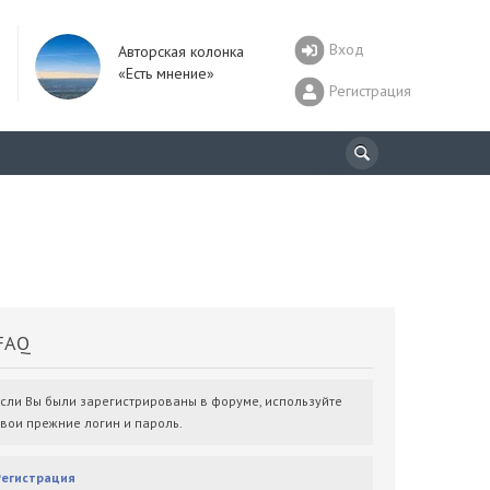
Вход
Авторская колонка
«Есть мнение»
Регистрация
AQ
Если Вы были зарегистрированы в форуме, используйте
свои прежние логин и пароль.
Регистрация