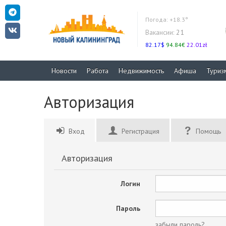
Погода:
+18.3°
Вакансии:
21
82.17$
94.84€
22.01zł
Новости
Работа
Недвижимость
Афиша
Туриз
Авторизация
Вход
Регистрация
Помощь
Авторизация
Логин
Пароль
забыли пароль?