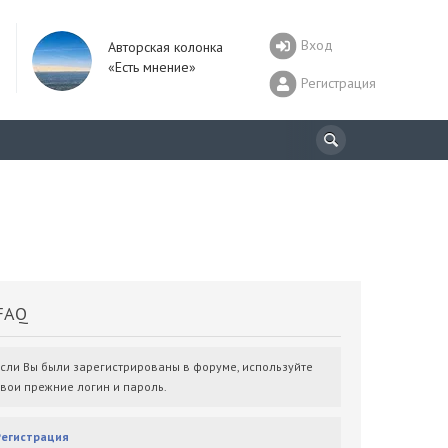
Вход
Авторская колонка
«Есть мнение»
Регистрация
AQ
Если Вы были зарегистрированы в форуме, используйте
свои прежние логин и пароль.
Регистрация