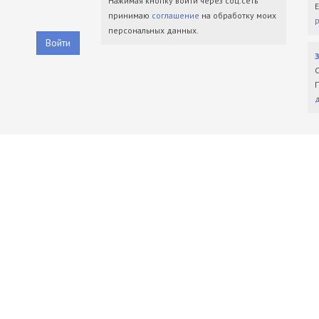
Нажимая кнопку войти через соц.сеть
принимаю
соглашение
на обработку моих
персональных данных.
Войти