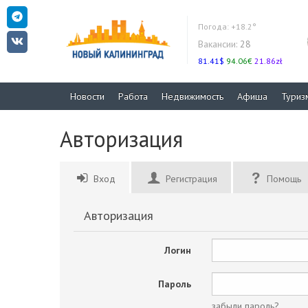
Погода:
+18.2°
Вакансии:
28
81.41$
94.06€
21.86zł
Новости
Работа
Недвижимость
Афиша
Туриз
Авторизация
Вход
Регистрация
Помощь
Авторизация
Логин
Пароль
забыли пароль?