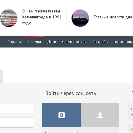
О чём писали газеты
Калининграда в 1991
Главные новости дня
году
м
Справка
Скидки
Дети
Спецпроекты
Свадьба
Гороскопы
Войти через соц. сеть
F