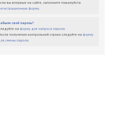
Если вы впервые на сайте, заполните пожалуйста
регистрационную форму
.
Забыли свой пароль?
Следуйте на
форму для запроса пароля
.
После получения контрольной строки следуйте на
форму
для смены пароля
.