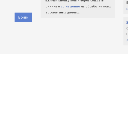
Нажимая кнопку войти через соц.сеть
принимаю
соглашение
на обработку моих
персональных данных.
Войти