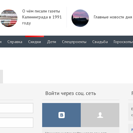
О чём писали газеты
Калининграда в 1991
Главные новости дня
году
м
Справка
Скидки
Дети
Спецпроекты
Свадьба
Гороскопы
Войти через соц. сеть
F