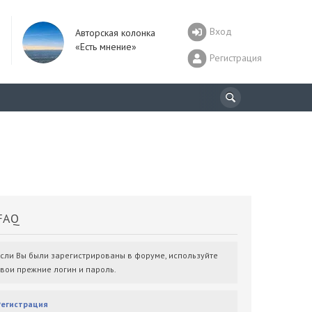
Вход
Авторская колонка
«Есть мнение»
Регистрация
AQ
Если Вы были зарегистрированы в форуме, используйте
свои прежние логин и пароль.
Регистрация