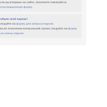
Если вы впервые на сайте, заполните пожалуйста
регистрационную форму
.
Забыли свой пароль?
Следуйте на
форму для запроса пароля
.
После получения контрольной строки следуйте на
форму
для смены пароля
.