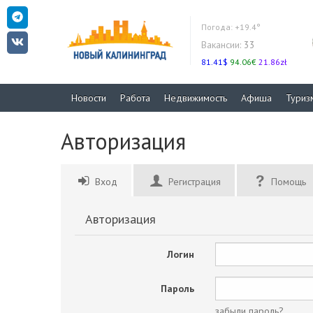
Погода:
+19.4°
Вакансии:
33
81.41$
94.06€
21.86zł
Новости
Работа
Недвижимость
Афиша
Туриз
Авторизация
Вход
Регистрация
Помощь
Авторизация
Логин
Пароль
забыли пароль?