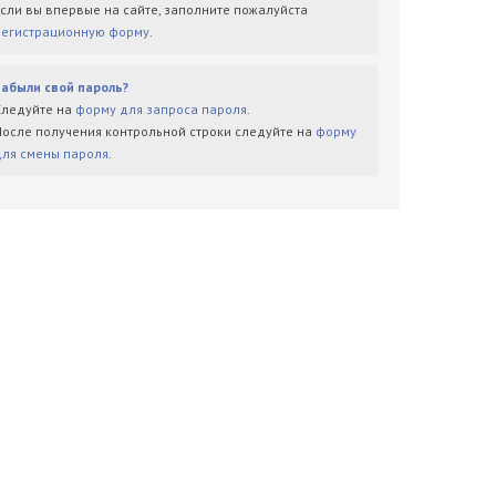
Если вы впервые на сайте, заполните пожалуйста
регистрационную форму
.
Забыли свой пароль?
Следуйте на
форму для запроса пароля
.
После получения контрольной строки следуйте на
форму
для смены пароля
.