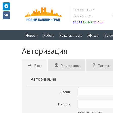
Погода:
+16.1°
Вакансии:
21
82.17$
94.84€
22.01zł
Новости
Работа
Недвижимость
Афиша
Туриз
Авторизация
Вход
Регистрация
Помощь
Авторизация
Логин
Пароль
забыли пароль?