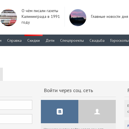
О чём писали газеты
Калининграда в 1991
Главные новости дня
году
м
Справка
Скидки
Дети
Спецпроекты
Свадьба
Гороскопы
Войти через соц. сеть
F