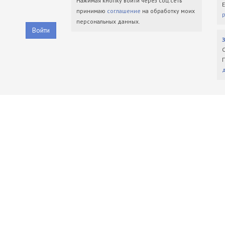
Нажимая кнопку войти через соц.сеть
принимаю
соглашение
на обработку моих
персональных данных.
Войти