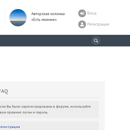
Вход
Авторская колонка
«Есть мнение»
Регистрация
AQ
Если Вы были зарегистрированы в форуме, используйте
свои прежние логин и пароль.
Регистрация