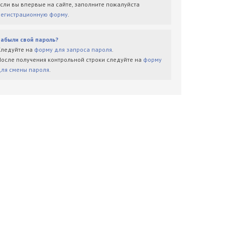
Если вы впервые на сайте, заполните пожалуйста
регистрационную форму
.
Забыли свой пароль?
Следуйте на
форму для запроса пароля
.
После получения контрольной строки следуйте на
форму
для смены пароля
.