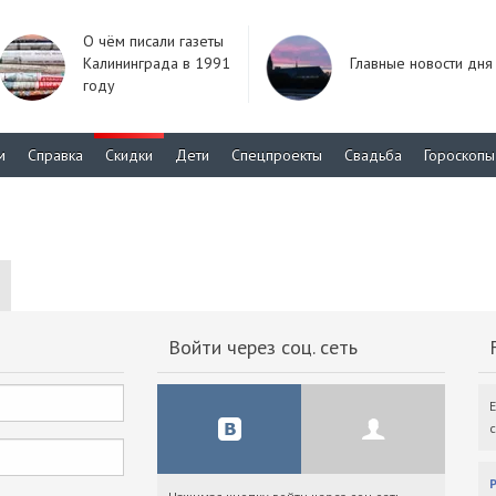
О чём писали газеты
Калининграда в 1991
Главные новости дня
году
м
Справка
Скидки
Дети
Спецпроекты
Свадьба
Гороскопы
Войти через соц. сеть
F