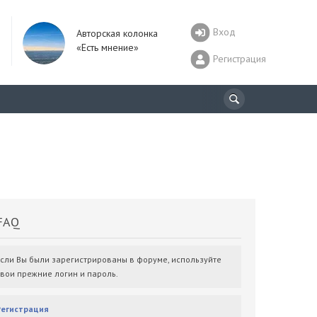
Вход
Авторская колонка
«Есть мнение»
Регистрация
AQ
Если Вы были зарегистрированы в форуме, используйте
свои прежние логин и пароль.
Регистрация