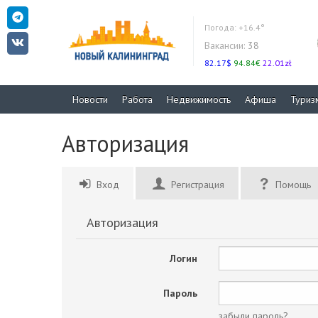
Погода:
+16.4°
Вакансии:
38
82.17$
94.84€
22.01zł
Новости
Работа
Недвижимость
Афиша
Туриз
Авторизация
Вход
Регистрация
Помощь
Авторизация
Логин
Пароль
забыли пароль?