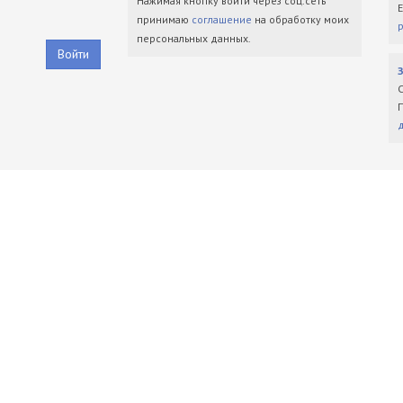
Нажимая кнопку войти через соц.сеть
принимаю
соглашение
на обработку моих
персональных данных.
Войти