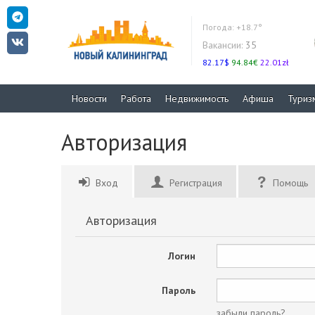
Погода:
+18.7°
Вакансии:
35
82.17$
94.84€
22.01zł
Новости
Работа
Недвижимость
Афиша
Туриз
Авторизация
Вход
Регистрация
Помощь
Авторизация
Логин
Пароль
забыли пароль?