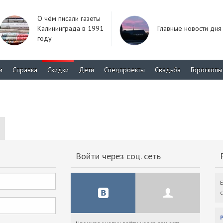
О чём писали газеты
Калининграда в 1991
Главные новости дня
году
м
Справка
Скидки
Дети
Спецпроекты
Свадьба
Гороскопы
Войти через соц. сеть
F