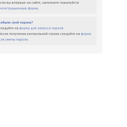
Если вы впервые на сайте, заполните пожалуйста
регистрационную форму
.
Забыли свой пароль?
Следуйте на
форму для запроса пароля
.
После получения контрольной строки следуйте на
форму
для смены пароля
.