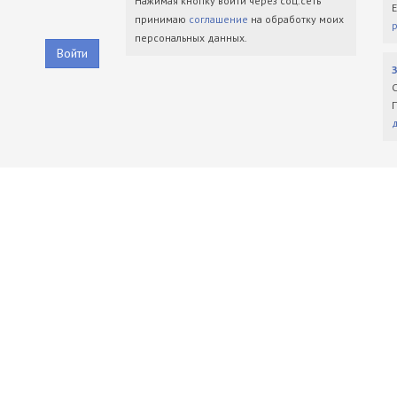
Нажимая кнопку войти через соц.сеть
принимаю
соглашение
на обработку моих
персональных данных.
Войти