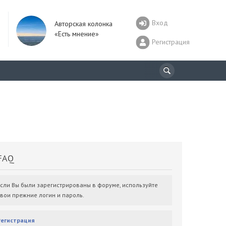
Вход
Авторская колонка
«Есть мнение»
Регистрация
AQ
Если Вы были зарегистрированы в форуме, используйте
свои прежние логин и пароль.
Регистрация