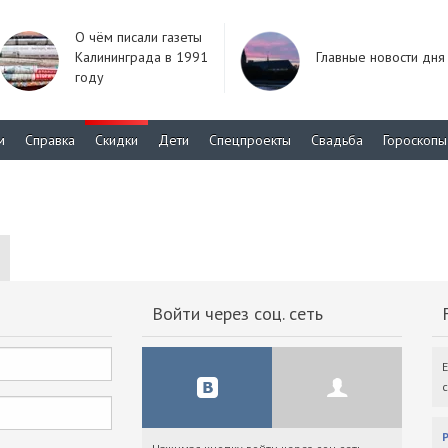
О чём писали газеты
Калининграда в 1991
Главные новости дня
году
м
Справка
Скидки
Дети
Спецпроекты
Свадьба
Гороскопы
Войти через соц. сеть
F