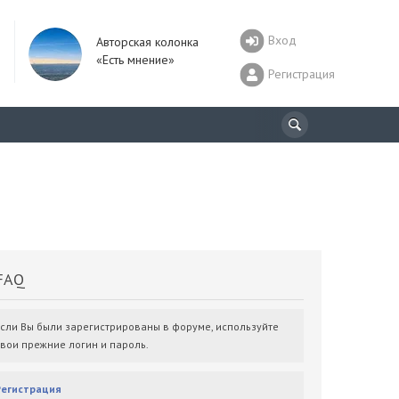
Вход
Авторская колонка
«Есть мнение»
Регистрация
AQ
Если Вы были зарегистрированы в форуме, используйте
свои прежние логин и пароль.
Регистрация