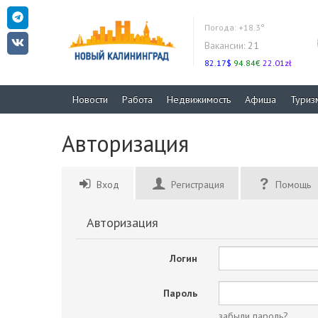
Погода:
+18.3°
Вакансии:
21
82.17$
94.84€
22.01zł
Новости
Работа
Недвижимость
Афиша
Туриз
Авторизация
Вход
Регистрация
Помощь
Авторизация
Логин
Пароль
забыли пароль?