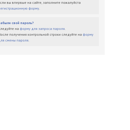
Если вы впервые на сайте, заполните пожалуйста
регистрационную форму
.
Забыли свой пароль?
Следуйте на
форму для запроса пароля
.
После получения контрольной строки следуйте на
форму
для смены пароля
.