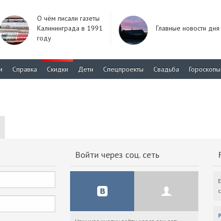
О чём писали газеты
Калининграда в 1991
Главные новости дня
году
м
Справка
Скидки
Дети
Спецпроекты
Свадьба
Гороскопы
Войти через соц. сеть
F