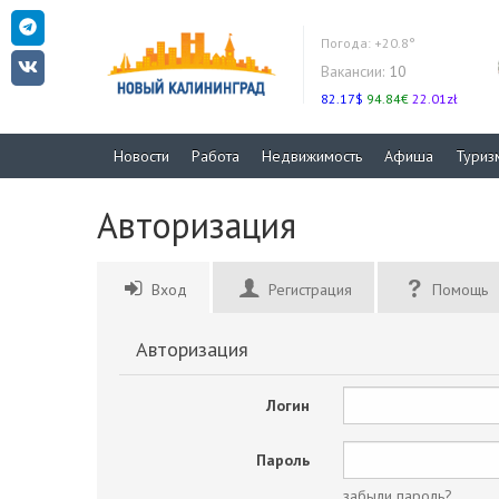
Погода:
+20.8°
Вакансии:
10
82.17$
94.84€
22.01zł
Новости
Работа
Недвижимость
Афиша
Туриз
Авторизация
Вход
Регистрация
Помощь
Авторизация
Логин
Пароль
забыли пароль?