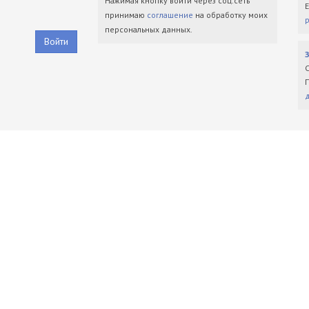
Нажимая кнопку войти через соц.сеть
принимаю
соглашение
на обработку моих
персональных данных.
Войти