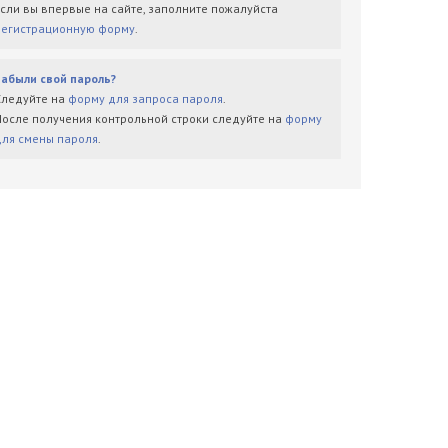
Если вы впервые на сайте, заполните пожалуйста
регистрационную форму
.
Забыли свой пароль?
Следуйте на
форму для запроса пароля
.
После получения контрольной строки следуйте на
форму
для смены пароля
.