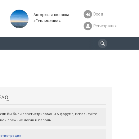
Вход
Авторская колонка
«Есть мнение»
Регистрация
AQ
Если Вы были зарегистрированы в форуме, используйте
свои прежние логин и пароль.
Регистрация