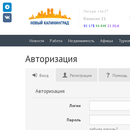
Погода:
+16.5°
Вакансии:
21
82.17$
94.84€
22.01zł
Новости
Работа
Недвижимость
Афиша
Туриз
Авторизация
Вход
Регистрация
Помощь
Авторизация
Логин
Пароль
забыли пароль?