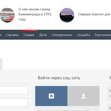
О чём писали газеты
Калининграда в 1991
Главные новости дня
году
м
Справка
Скидки
Дети
Спецпроекты
Свадьба
Гороскопы
Войти через соц. сеть
F