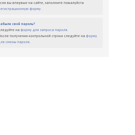
Если вы впервые на сайте, заполните пожалуйста
регистрационную форму
.
Забыли свой пароль?
Следуйте на
форму для запроса пароля
.
После получения контрольной строки следуйте на
форму
для смены пароля
.