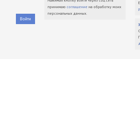
Нажимая кнопку войти через соц.сеть
принимаю
соглашение
на обработку моих
персональных данных.
Войти