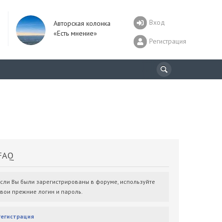
Вход
Авторская колонка
«Есть мнение»
Регистрация
AQ
Если Вы были зарегистрированы в форуме, используйте
свои прежние логин и пароль.
Регистрация