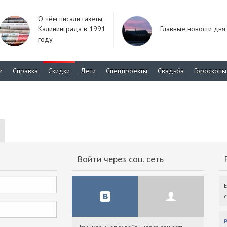
О чём писали газеты
Калининграда в 1991
Главные новости дня
году
м
Справка
Скидки
Дети
Спецпроекты
Свадьба
Гороскопы
Войти через соц. сеть
F