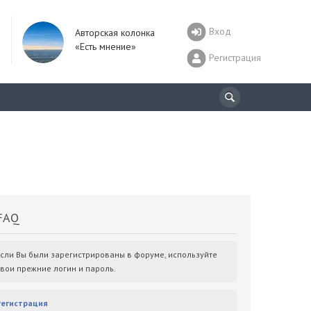
Вход
Авторская колонка
«Есть мнение»
Регистрация
AQ
Если Вы были зарегистрированы в форуме, используйте
свои прежние логин и пароль.
Регистрация