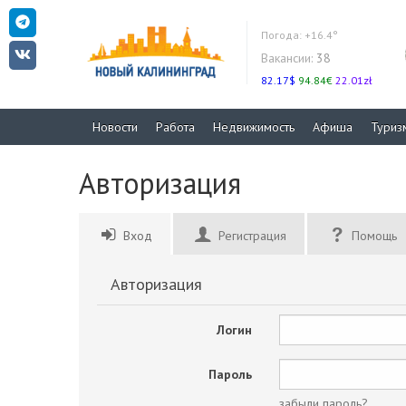
Погода:
+16.4°
Вакансии:
38
82.17$
94.84€
22.01zł
Новости
Работа
Недвижимость
Афиша
Туриз
Авторизация
Вход
Регистрация
Помощь
Авторизация
Логин
Пароль
забыли пароль?