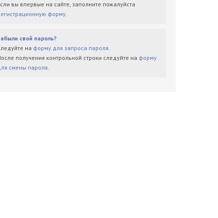
Если вы впервые на сайте, заполните пожалуйста
регистрационную форму
.
Забыли свой пароль?
Следуйте на
форму для запроса пароля
.
После получения контрольной строки следуйте на
форму
для смены пароля
.