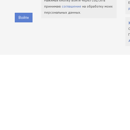
Нажимая кнопку войти через соц.сеть
принимаю
соглашение
на обработку моих
персональных данных.
Войти