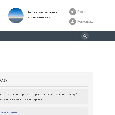
Вход
Авторская колонка
«Есть мнение»
Регистрация
AQ
Если Вы были зарегистрированы в форуме, используйте
свои прежние логин и пароль.
Регистрация