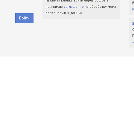
Нажимая кнопку войти через соц.сеть
принимаю
соглашение
на обработку моих
персональных данных.
Войти