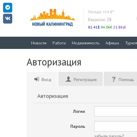
Погода:
+19.8°
Вакансии:
28
81.41$
94.06€
21.86zł
Новости
Работа
Недвижимость
Афиша
Туриз
Авторизация
Вход
Регистрация
Помощь
Авторизация
Логин
Пароль
забыли пароль?