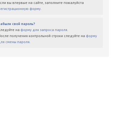
Если вы впервые на сайте, заполните пожалуйста
регистрационную форму
.
Забыли свой пароль?
Следуйте на
форму для запроса пароля
.
После получения контрольной строки следуйте на
форму
для смены пароля
.