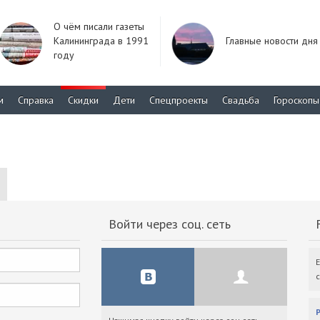
О чём писали газеты
Калининграда в 1991
Главные новости дня
году
м
Справка
Скидки
Дети
Спецпроекты
Свадьба
Гороскопы
Войти через соц. сеть
F