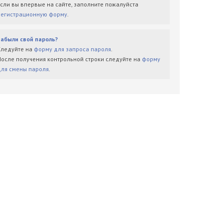
Если вы впервые на сайте, заполните пожалуйста
регистрационную форму
.
Забыли свой пароль?
Следуйте на
форму для запроса пароля
.
После получения контрольной строки следуйте на
форму
для смены пароля
.