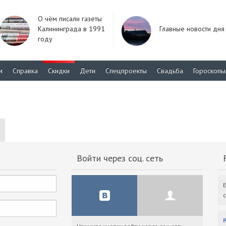
О чём писали газеты
Калининграда в 1991
Главные новости дня
году
м
Справка
Скидки
Дети
Спецпроекты
Свадьба
Гороскопы
Войти через соц. сеть
F