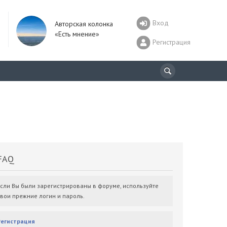
Вход
Авторская колонка
«Есть мнение»
Регистрация
AQ
Если Вы были зарегистрированы в форуме, используйте
свои прежние логин и пароль.
Регистрация