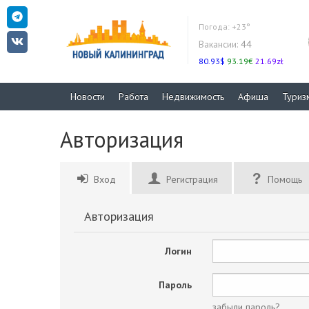
Погода:
+23°
Вакансии:
44
80.93$
93.19€
21.69zł
Новости
Работа
Недвижимость
Афиша
Туриз
Авторизация
Вход
Регистрация
Помощь
Авторизация
Логин
Пароль
забыли пароль?