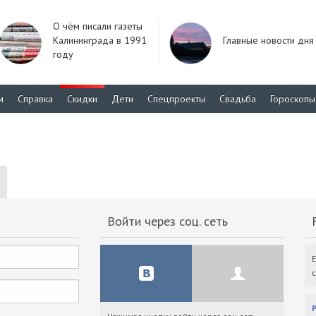
О чём писали газеты
Калининграда в 1991
Главные новости дня
году
м
Справка
Скидки
Дети
Спецпроекты
Свадьба
Гороскопы
Войти через соц. сеть
F