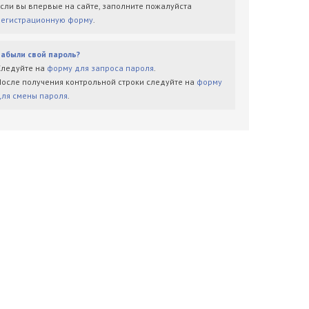
Если вы впервые на сайте, заполните пожалуйста
регистрационную форму
.
Забыли свой пароль?
Следуйте на
форму для запроса пароля
.
После получения контрольной строки следуйте на
форму
для смены пароля
.