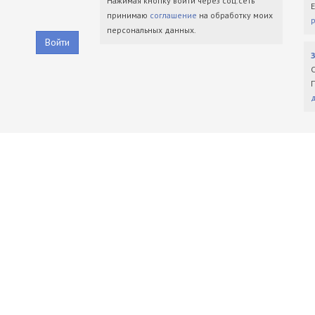
Нажимая кнопку войти через соц.сеть
принимаю
соглашение
на обработку моих
персональных данных.
Войти