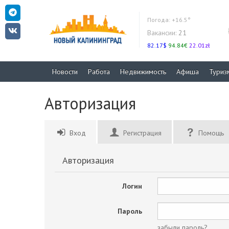
Погода:
+16.5°
Вакансии:
21
82.17$
94.84€
22.01zł
Новости
Работа
Недвижимость
Афиша
Туриз
Авторизация
Вход
Регистрация
Помощь
Авторизация
Логин
Пароль
забыли пароль?