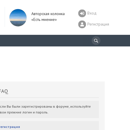
Вход
Авторская колонка
«Есть мнение»
Регистрация
AQ
Если Вы были зарегистрированы в форуме, используйте
свои прежние логин и пароль.
Регистрация