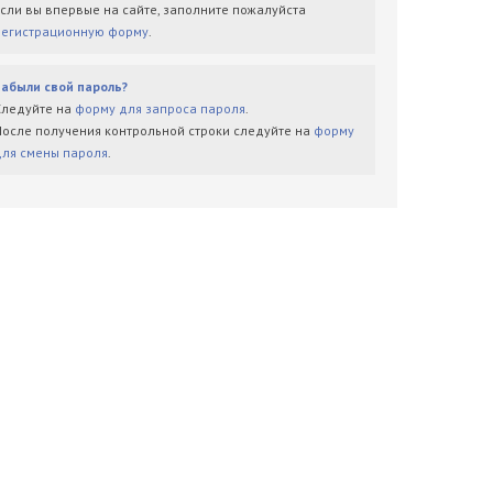
Если вы впервые на сайте, заполните пожалуйста
регистрационную форму
.
Забыли свой пароль?
Следуйте на
форму для запроса пароля
.
После получения контрольной строки следуйте на
форму
для смены пароля
.