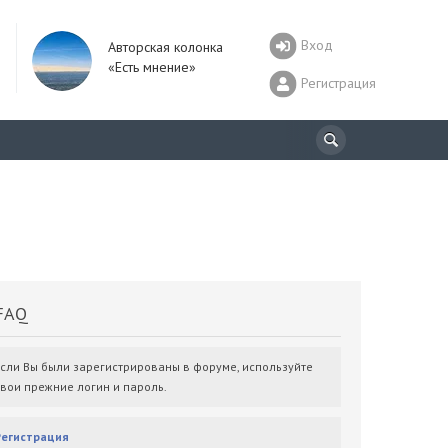
Вход
Авторская колонка
«Есть мнение»
Регистрация
AQ
Если Вы были зарегистрированы в форуме, используйте
свои прежние логин и пароль.
Регистрация