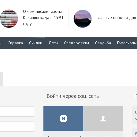
О чём писали газеты
Калининграда в 1991
Главные новости дня
году
м
Справка
Скидки
Дети
Спецпроекты
Свадьба
Гороскопы
Войти через соц. сеть
F