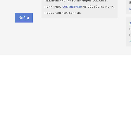
Нажимая кнопку войти через соц.сеть
принимаю
соглашение
на обработку моих
персональных данных.
Войти