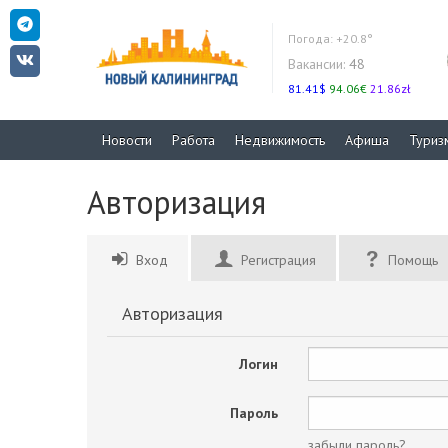
Погода:
+20.8°
Вакансии:
48
81.41$
94.06€
21.86zł
Новости
Работа
Недвижимость
Афиша
Туриз
Авторизация
Вход
Регистрация
Помощь
Авторизация
Логин
Пароль
забыли пароль?