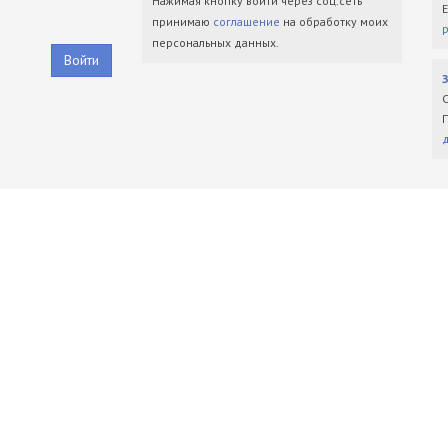
Нажимая кнопку войти через соц.сеть
принимаю
соглашение
на обработку моих
персональных данных.
Войти