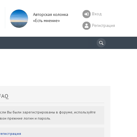
Вход
Авторская колонка
«Есть мнение»
Регистрация
AQ
Если Вы были зарегистрированы в форуме, используйте
свои прежние логин и пароль.
Регистрация