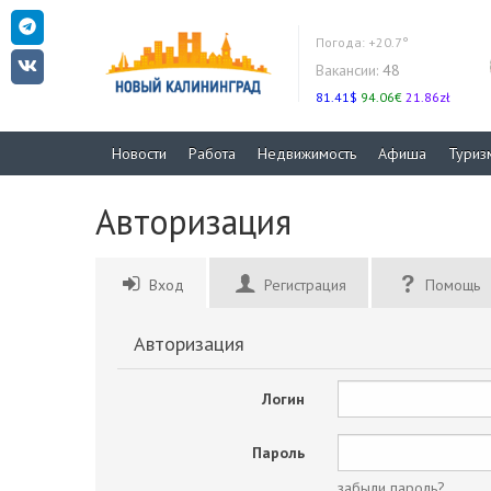
Погода:
+20.7°
Вакансии:
48
81.41$
94.06€
21.86zł
Новости
Работа
Недвижимость
Афиша
Туриз
Авторизация
Вход
Регистрация
Помощь
Авторизация
Логин
Пароль
забыли пароль?