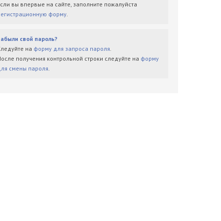
Если вы впервые на сайте, заполните пожалуйста
регистрационную форму
.
Забыли свой пароль?
Следуйте на
форму для запроса пароля
.
После получения контрольной строки следуйте на
форму
для смены пароля
.