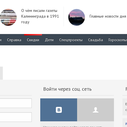
О чём писали газеты
Калининграда в 1991
Главные новости дня
году
м
Справка
Скидки
Дети
Спецпроекты
Свадьба
Гороскопы
Войти через соц. сеть
F