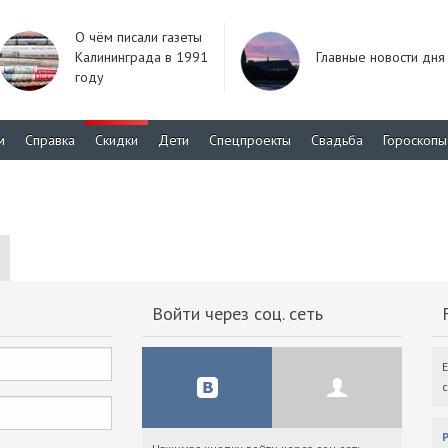
О чём писали газеты
Калининграда в 1991
Главные новости дня
году
м
Справка
Скидки
Дети
Спецпроекты
Свадьба
Гороскопы
Войти через соц. сеть
F