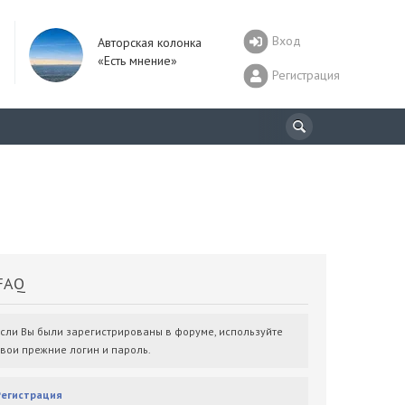
Вход
Авторская колонка
«Есть мнение»
Регистрация
AQ
Если Вы были зарегистрированы в форуме, используйте
свои прежние логин и пароль.
Регистрация