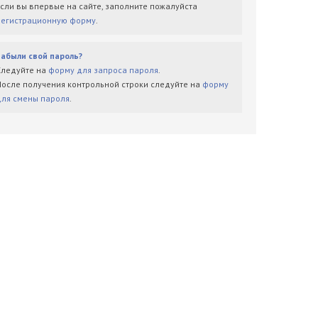
Если вы впервые на сайте, заполните пожалуйста
регистрационную форму
.
Забыли свой пароль?
Следуйте на
форму для запроса пароля
.
После получения контрольной строки следуйте на
форму
для смены пароля
.