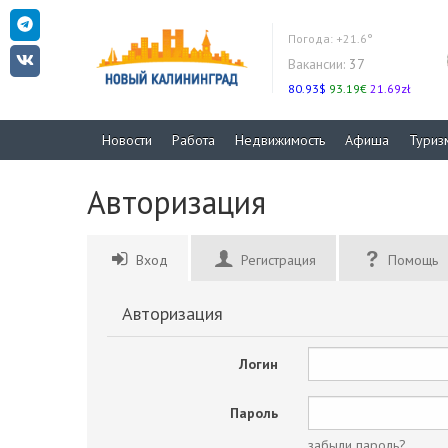
Погода:
+21.6°
Вакансии:
37
80.93$
93.19€
21.69zł
Новости
Работа
Недвижимость
Афиша
Туриз
Авторизация
Вход
Регистрация
Помощь
Авторизация
Логин
Пароль
забыли пароль?