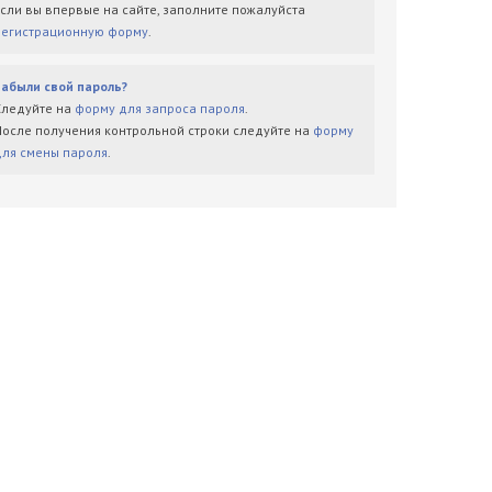
Если вы впервые на сайте, заполните пожалуйста
регистрационную форму
.
Забыли свой пароль?
Следуйте на
форму для запроса пароля
.
После получения контрольной строки следуйте на
форму
для смены пароля
.