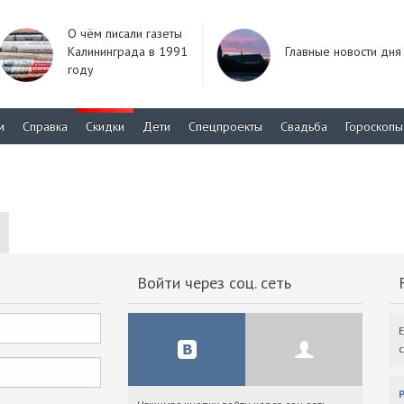
О чём писали газеты
Калининграда в 1991
Главные новости дня
году
м
Справка
Скидки
Дети
Спецпроекты
Свадьба
Гороскопы
Войти через соц. сеть
F