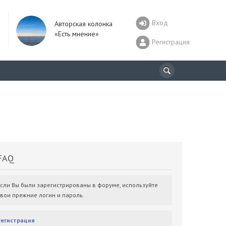
Вход
Авторская колонка
«Есть мнение»
Регистрация
AQ
Если Вы были зарегистрированы в форуме, используйте
свои прежние логин и пароль.
Регистрация