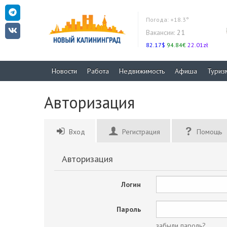
Погода:
+18.3°
Вакансии:
21
82.17$
94.84€
22.01zł
Новости
Работа
Недвижимость
Афиша
Туриз
Авторизация
Вход
Регистрация
Помощь
Авторизация
Логин
Пароль
забыли пароль?