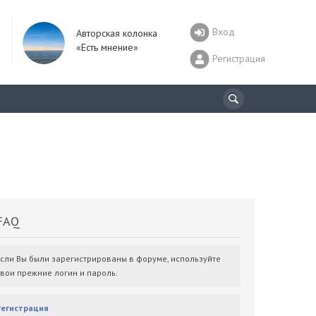
Вход
Авторская колонка
«Есть мнение»
Регистрация
AQ
Если Вы были зарегистрированы в форуме, используйте
свои прежние логин и пароль.
Регистрация