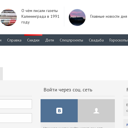
О чём писали газеты
Калининграда в 1991
Главные новости дня
году
м
Справка
Скидки
Дети
Спецпроекты
Свадьба
Гороскопы
Войти через соц. сеть
F