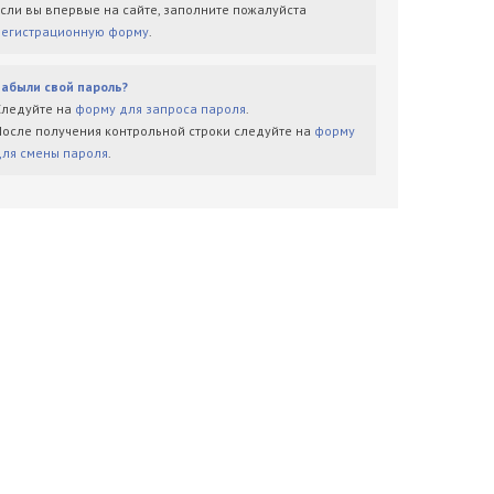
Если вы впервые на сайте, заполните пожалуйста
регистрационную форму
.
Забыли свой пароль?
Следуйте на
форму для запроса пароля
.
После получения контрольной строки следуйте на
форму
для смены пароля
.