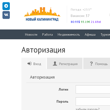
Погода:
+23.5°
Вакансии:
37
80.93$
93.19€
21.69zł
Новости
Работа
Недвижимость
Афиша
Туриз
Авторизация
Вход
Регистрация
Помощь
Авторизация
Логин
Пароль
забыли пароль?