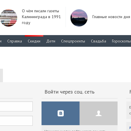
О чём писали газеты
Калининграда в 1991
Главные новости дня
году
м
Справка
Скидки
Дети
Спецпроекты
Свадьба
Гороскопы
Войти через соц. сеть
F