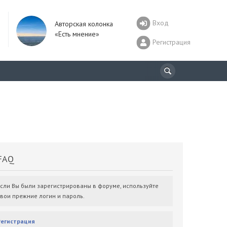
Вход
Авторская колонка
«Есть мнение»
Регистрация
AQ
Если Вы были зарегистрированы в форуме, используйте
свои прежние логин и пароль.
Регистрация