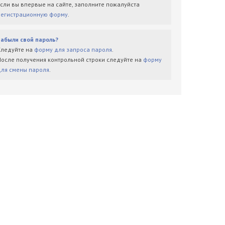
Если вы впервые на сайте, заполните пожалуйста
регистрационную форму
.
Забыли свой пароль?
Следуйте на
форму для запроса пароля
.
После получения контрольной строки следуйте на
форму
для смены пароля
.