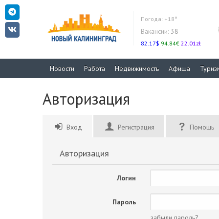
Погода:
+18°
Вакансии:
38
82.17$
94.84€
22.01zł
Новости
Работа
Недвижимость
Афиша
Туриз
Авторизация
Вход
Регистрация
Помощь
Авторизация
Логин
Пароль
забыли пароль?