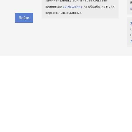
Нажимая кнопку войти через соц.сеть
принимаю
соглашение
на обработку моих
персональных данных.
Войти