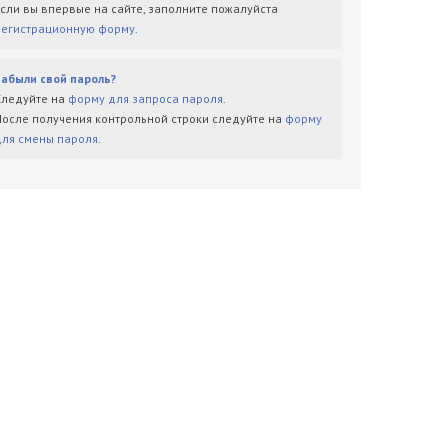
Если вы впервые на сайте, заполните пожалуйста
регистрационную форму
.
Забыли свой пароль?
Следуйте на
форму для запроса пароля
.
После получения контрольной строки следуйте на
форму
для смены пароля
.