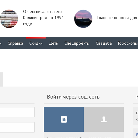
О чём писали газеты
Калининграда в 1991
Главные новости дня
году
м
Справка
Скидки
Дети
Спецпроекты
Свадьба
Гороскопы
Войти через соц. сеть
F