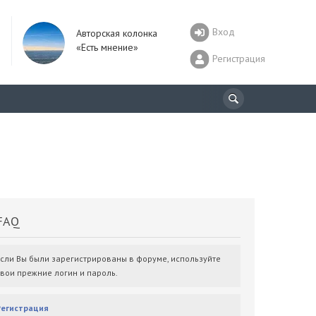
Вход
Авторская колонка
«Есть мнение»
Регистрация
AQ
Если Вы были зарегистрированы в форуме, используйте
свои прежние логин и пароль.
Регистрация