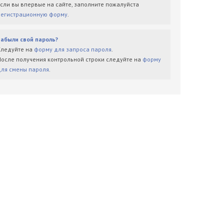
Если вы впервые на сайте, заполните пожалуйста
регистрационную форму
.
Забыли свой пароль?
Следуйте на
форму для запроса пароля
.
После получения контрольной строки следуйте на
форму
для смены пароля
.