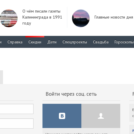
О чём писали газеты
Калининграда в 1991
Главные новости дня
году
м
Справка
Скидки
Дети
Спецпроекты
Свадьба
Гороскопы
Войти через соц. сеть
F