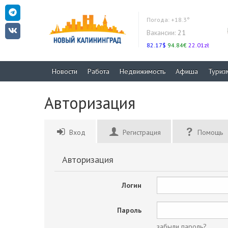
Погода:
+18.3°
Вакансии:
21
82.17$
94.84€
22.01zł
Новости
Работа
Недвижимость
Афиша
Туриз
Авторизация
Вход
Регистрация
Помощь
Авторизация
Логин
Пароль
забыли пароль?