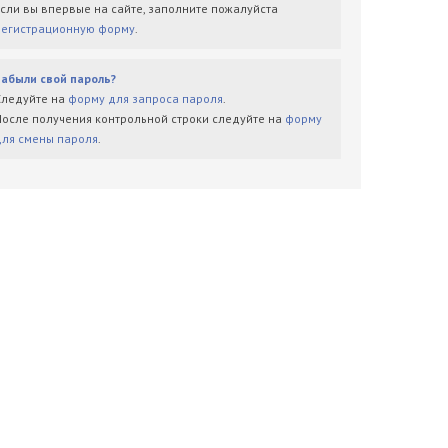
Если вы впервые на сайте, заполните пожалуйста
регистрационную форму
.
Забыли свой пароль?
Следуйте на
форму для запроса пароля
.
После получения контрольной строки следуйте на
форму
для смены пароля
.