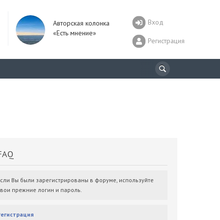
Вход
Авторская колонка
«Есть мнение»
Регистрация
AQ
Если Вы были зарегистрированы в форуме, используйте
свои прежние логин и пароль.
Регистрация