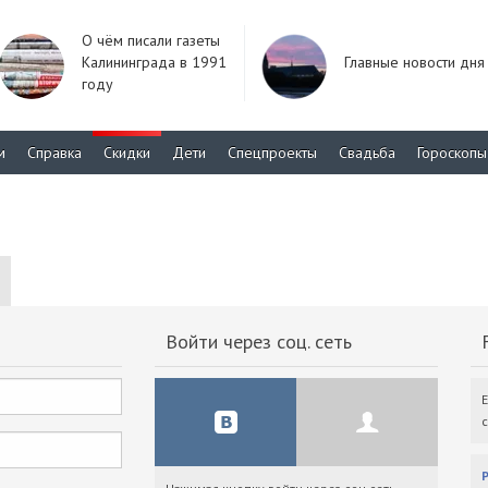
О чём писали газеты
Калининграда в 1991
Главные новости дня
году
м
Справка
Скидки
Дети
Спецпроекты
Свадьба
Гороскопы
Войти через соц. сеть
F