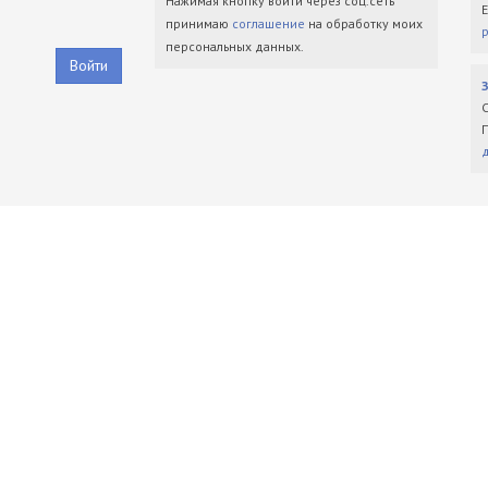
Нажимая кнопку войти через соц.сеть
принимаю
соглашение
на обработку моих
персональных данных.
Войти