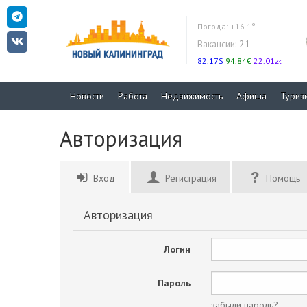
Погода:
+16.1°
Вакансии:
21
82.17$
94.84€
22.01zł
Новости
Работа
Недвижимость
Афиша
Туриз
Авторизация
Вход
Регистрация
Помощь
Авторизация
Логин
Пароль
забыли пароль?