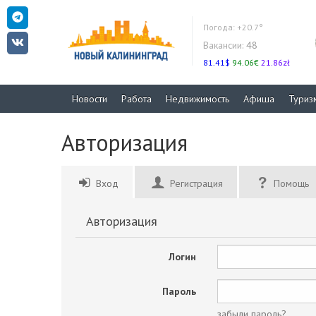
Погода:
+20.7°
Вакансии:
48
81.41$
94.06€
21.86zł
Новости
Работа
Недвижимость
Афиша
Туриз
Авторизация
Вход
Регистрация
Помощь
Авторизация
Логин
Пароль
забыли пароль?