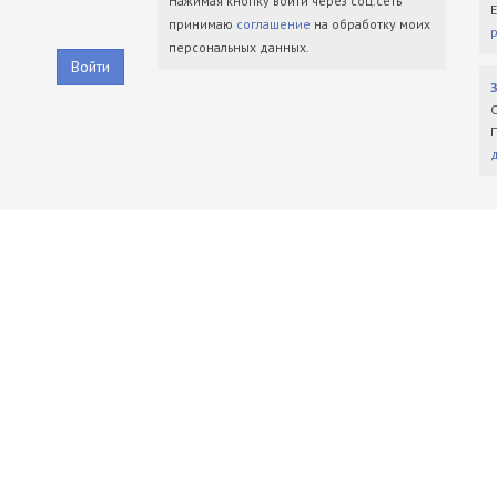
Нажимая кнопку войти через соц.сеть
принимаю
соглашение
на обработку моих
персональных данных.
Войти