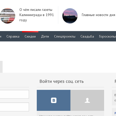
О чём писали газеты
Калининграда в 1991
Главные новости дня
году
м
Справка
Скидки
Дети
Спецпроекты
Свадьба
Гороскопы
Войти через соц. сеть
F