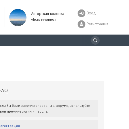
Вход
Авторская колонка
«Есть мнение»
Регистрация
AQ
Если Вы были зарегистрированы в форуме, используйте
свои прежние логин и пароль.
Регистрация