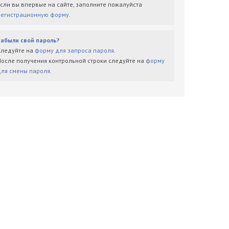
Если вы впервые на сайте, заполните пожалуйста
регистрационную форму
.
Забыли свой пароль?
Следуйте на
форму для запроса пароля
.
После получения контрольной строки следуйте на
форму
для смены пароля
.