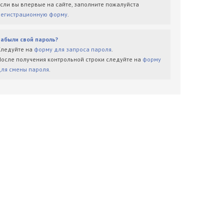
Если вы впервые на сайте, заполните пожалуйста
регистрационную форму
.
Забыли свой пароль?
Следуйте на
форму для запроса пароля
.
После получения контрольной строки следуйте на
форму
для смены пароля
.