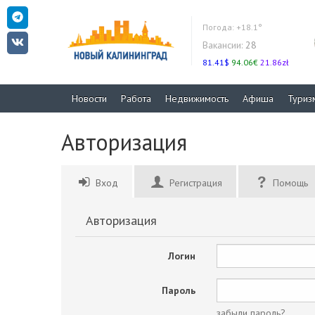
Погода:
+18.1°
Вакансии:
28
81.41$
94.06€
21.86zł
Новости
Работа
Недвижимость
Афиша
Туриз
Авторизация
Вход
Регистрация
Помощь
Авторизация
Логин
Пароль
забыли пароль?