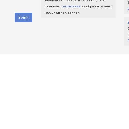
Нажимая кнопку войти через соц.сеть
принимаю
соглашение
на обработку моих
персональных данных.
Войти