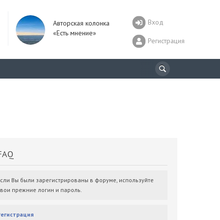
Вход
Авторская колонка
«Есть мнение»
Регистрация
AQ
Если Вы были зарегистрированы в форуме, используйте
свои прежние логин и пароль.
Регистрация