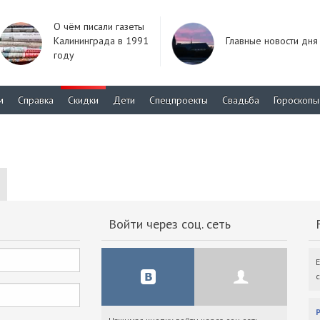
О чём писали газеты
Калининграда в 1991
Главные новости дня
году
м
Справка
Скидки
Дети
Спецпроекты
Свадьба
Гороскопы
Войти через соц. сеть
F