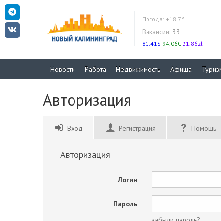
Погода:
+18.7°
Вакансии:
33
81.41$
94.06€
21.86zł
Новости
Работа
Недвижимость
Афиша
Туриз
Авторизация
Вход
Регистрация
Помощь
Авторизация
Логин
Пароль
забыли пароль?