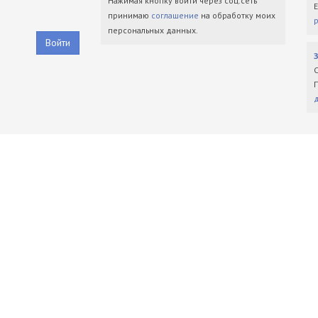
Нажимая кнопку войти через соц.сеть
принимаю
соглашение
на обработку моих
персональных данных.
Войти