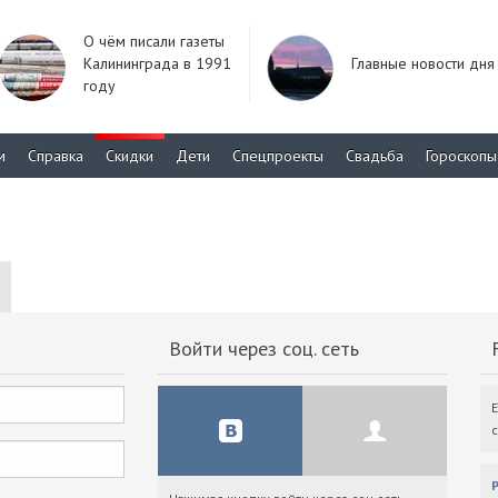
О чём писали газеты
Калининграда в 1991
Главные новости дня
году
м
Справка
Скидки
Дети
Спецпроекты
Свадьба
Гороскопы
Войти через соц. сеть
F