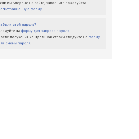
Если вы впервые на сайте, заполните пожалуйста
регистрационную форму
.
Забыли свой пароль?
Следуйте на
форму для запроса пароля
.
После получения контрольной строки следуйте на
форму
для смены пароля
.