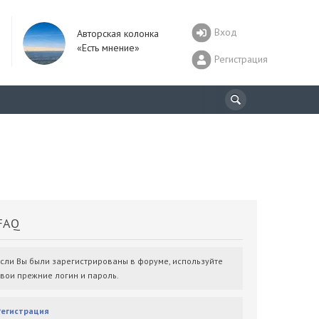
Вход
Авторская колонка
«Есть мнение»
Регистрация
AQ
Если Вы были зарегистрированы в форуме, используйте
свои прежние логин и пароль.
Регистрация