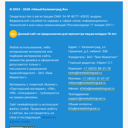
© 2003 - 2026 «Новый Калининград.Ru»
Свидетельство о регистрации СМИ: Эл № ФС77-43520, выдано
Федеральной службой по надзору в сфере связи, информационных
технологий и массовых коммуникаций (Роскомнадзор) 17 января 2011 г.
Данный сайт не предназначен для просмотра лицам младше 18 лет.
18+
Адрес: г. Калининград, ул.
Любое использование, либо
Гаражная, д.2, кабинет 308
копирование материалов или
подборки материалов сайта,
Учредитель: ЗАО "Твик Маркетинг"
элементов дизайна и оформления
Главный редактор: Обрехт О.Г.
допускается только с
Редакция:
+7 (4012) 99-21-76
письменного разрешения
news@newkaliningrad.ru
правообладателя - ЗАО «Твик
Маркетинг».
Реклама:
+7 (4012) 31-07-07
reklama@newkaliningrad.ru
Материалы с пометкой «Бизнес»,
Афиша:
afisha@newkaliningrad.ru
«Партнерский материал», «ПМ»,
«PR», «Спецпроект» - публикуются
Техподдержка:
на правах рекламы.
support@newkaliningrad.ru
Общие вопросы:
Сайт newkaliningrad.ru использует
info@newkaliningrad.ru
файлы cookie. Продолжая работу
с сайтом, вы соглашаетесь на
сбор и последующую
обработку
файлов cookie.