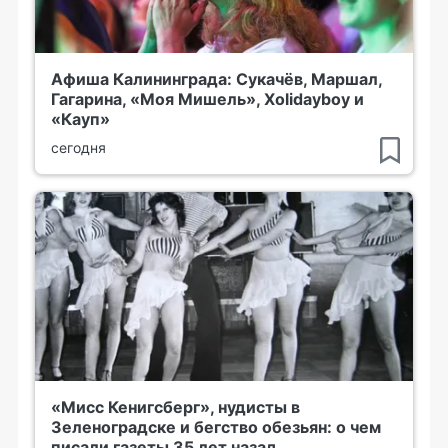
Афиша Калининграда: Сукачёв, Маршал,
Гагарина, «Моя Мишель», Xolidayboy и
«Кауп»
сегодня
«Мисс Кенигсберг», нудисты в
Зеленоградске и бегство обезьян: о чем
писали газеты 35 лет назад