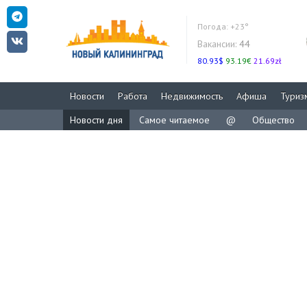
Погода:
+23°
Вакансии:
44
80.93$
93.19€
21.69zł
Новости
Работа
Недвижимость
Афиша
Туриз
Новости дня
Самое читаемое
@
Общество