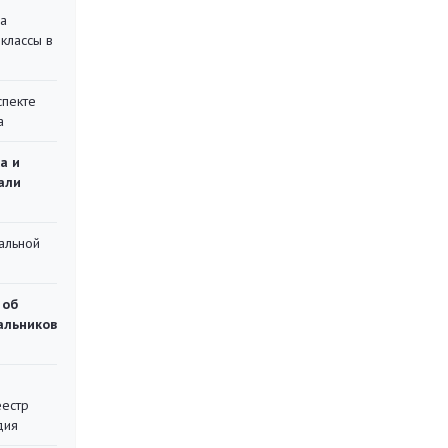
на
классы в
спекте
а
а и
али
альной
 об
чальников
еестр
дия