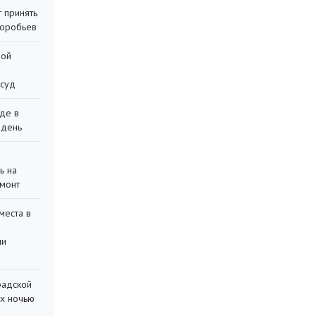
 принять
воробьев
ной
 суд
де в
 день
ь на
монт
места в
ли
радской
их ночью