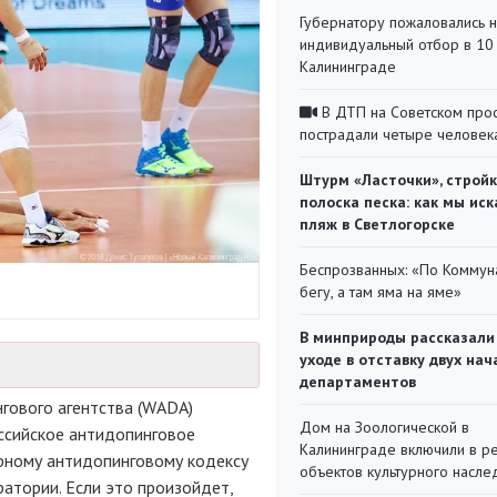
Губернатору пожаловались 
индивидуальный отбор в 10 
Калининграде
В ДТП на Советском про
пострадали четыре человек
Штурм «Ласточки», стройк
полоска песка: как мы иск
пляж в Светлогорске
Беспрозванных: «По Коммун
бегу, а там яма на яме»
В минприроды рассказали
уходе в отставку двух на
департаментов
гового агентства (WADA)
Дом на Зоологической в
ссийское антидопинговое
Калининграде включили в р
ирному антидопинговому кодексу
объектов культурного насле
атории. Если это произойдет,