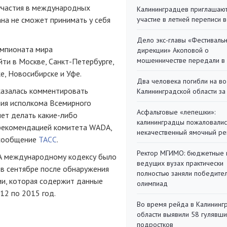
 участия в международных
Калининградцев приглашают
ана не сможет принимать у себя
участие в летней переписи 
Дело экс-главы «Фестиваль
емпионата мира
дирекции» Акоповой о
мошенничестве передали в
ти в Москве, Санкт-Петербурге,
е, Новосибирске и Уфе.
Два человека погибли на во
казалась комментировать
Калининградской области за
ния исполкома Всемирного
Асфальтовые «лепешки»:
нет делать какие-либо
калининградцы пожаловалис
с рекомендацией комитета WADA,
некачественный ямочный ре
 сообщение
ТАСС
.
Ректор МГИМО: бюджетные 
А международному кодексу было
ведущих вузах практически
в сентябре после обнаружения
полностью заняли победите
ии, которая содержит данные
олимпиад
12 по 2015 год.
Во время рейда в Калининг
области выявили 58 гулявш
подростков