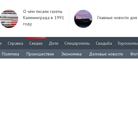
О чём писали газеты
Калининграда в 1991
Главные новости дня
году
м
Справка
Скидки
Дети
Спецпроекты
Свадьба
Гороскопы
Политика
Происшествия
Экономика
Деловые новости
Фот