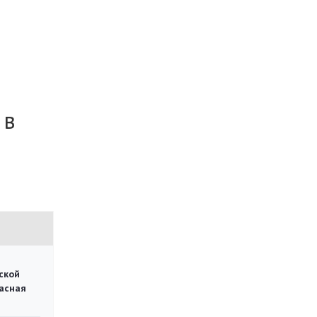
 в
ской
асная