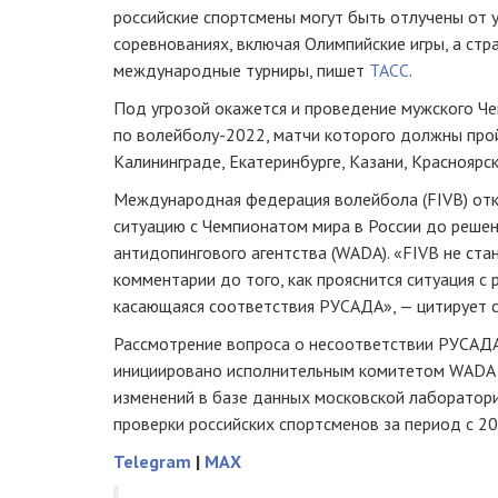
российские спортсмены могут быть отлучены от
соревнованиях, включая Олимпийские игры, а стр
международные турниры, пишет
ТАСС
.
Под угрозой окажется и проведение мужского Ч
по волейболу-2022, матчи которого должны прой
Калининграде, Екатеринбурге, Казани, Красноярск
Международная федерация волейбола (FIVB) от
ситуацию с Чемпионатом мира в России до реше
антидопингового агентства (WADA). «FIVB не ста
комментарии до того, как прояснится ситуация 
касающаяся соответствия РУСАДА», — цитирует
Рассмотрение вопроса о несоответствии РУСАД
инициировано исполнительным комитетом WADA 
изменений в базе данных московской лаборатор
проверки российских спортсменов за период с 20
Telegram
|
MAX