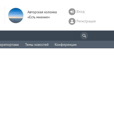
Вход
Авторская колонка
«Есть мнение»
Регистрация
орепортажи
Темы новостей
Конференции