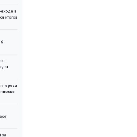
реходе в
ся итогов
 6
экс-
дуют
интереса
 плохое
вают
 за