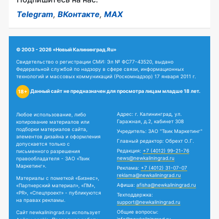
Telegram
,
ВКонтакте
,
MAX
© 2003 - 2026 «Новый Калининград.Ru»
Свидетельство о регистрации СМИ: Эл № ФС77-43520, выдано
Федеральной службой по надзору в сфере связи, информационных
технологий и массовых коммуникаций (Роскомнадзор) 17 января 2011 г.
Данный сайт не предназначен для просмотра лицам младше 18 лет.
18+
Адрес: г. Калининград, ул.
Любое использование, либо
Гаражная, д.2, кабинет 308
копирование материалов или
подборки материалов сайта,
Учредитель: ЗАО "Твик Маркетинг"
элементов дизайна и оформления
Главный редактор: Обрехт О.Г.
допускается только с
Редакция:
+7 (4012) 99-21-76
письменного разрешения
news@newkaliningrad.ru
правообладателя - ЗАО «Твик
Маркетинг».
Реклама:
+7 (4012) 31-07-07
reklama@newkaliningrad.ru
Материалы с пометкой «Бизнес»,
Афиша:
afisha@newkaliningrad.ru
«Партнерский материал», «ПМ»,
«PR», «Спецпроект» - публикуются
Техподдержка:
на правах рекламы.
support@newkaliningrad.ru
Общие вопросы:
Сайт newkaliningrad.ru использует
info@newkaliningrad.ru