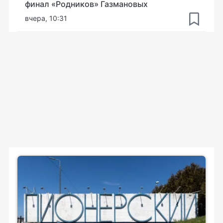
финал «Родников» Газмановых
вчера, 10:31