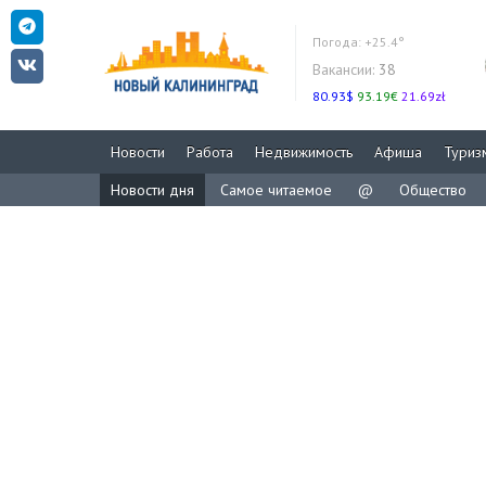
Погода:
+25.4°
Вакансии:
38
80.93$
93.19€
21.69zł
Новости
Работа
Недвижимость
Афиша
Туриз
Новости дня
Самое читаемое
@
Общество