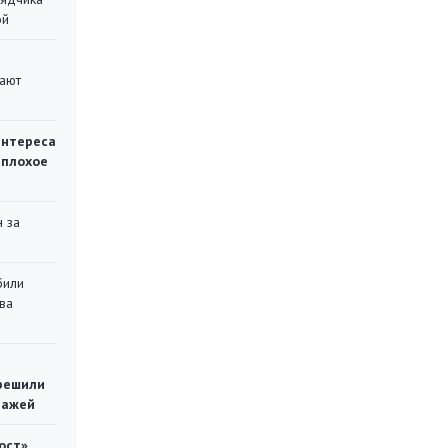
ой
вают
интереса
 плохое
 за
били
ва
решили
тажей
ост»