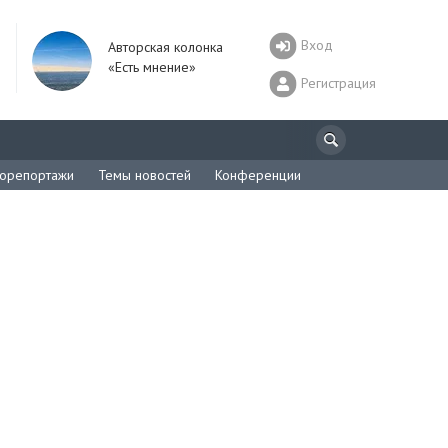
Вход
Авторская колонка
«Есть мнение»
Регистрация
орепортажи
Темы новостей
Конференции