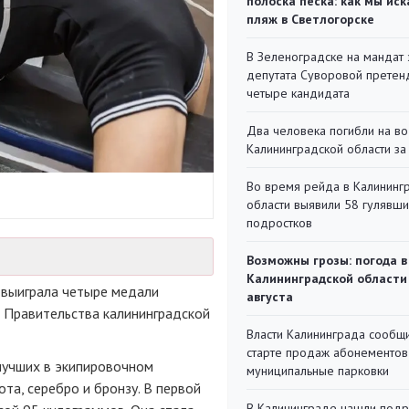
полоска песка: как мы иск
пляж в Светлогорске
В Зеленоградске на мандат 
депутата Суворовой претен
четыре кандидата
Два человека погибли на во
Калининградской области за
Во время рейда в Калининг
области выявили 58 гулявш
подростков
Возможны грозы: погода в
Калининградской области
 выиграла четыре медали
августа
 Правительства калининградской
Власти Калининграда сообщ
старте продаж абонементов
лучших в экипировочном
муниципальные парковки
та, серебро и бронзу. В первой
В Калининграде нашли под