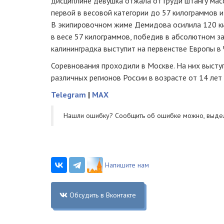
дисциплине девушка отжала от груди штангу мас
первой в весовой категории до 57 килограммов и
В экипировочном жиме Демидова осилила 120 ки
в весе 57 килограммов, победив в абсолютном за
калининградка выступит на первенстве Европы в 
Соревнования проходили в Москве. На них выст
различных регионов России в возрасте от 14 лет 
Telegram
|
MAX
Нашли ошибку? Cообщить об ошибке можно, выде
Напишите нам
Обсудить в Вконтакте