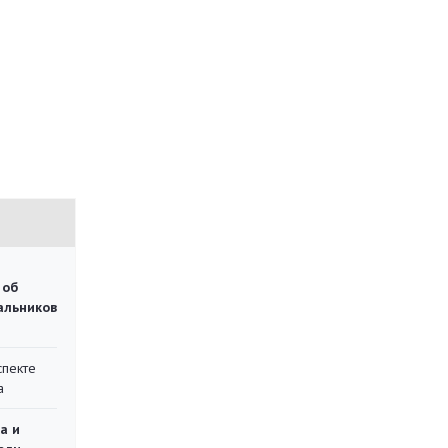
 об
чальников
спекте
а
а и