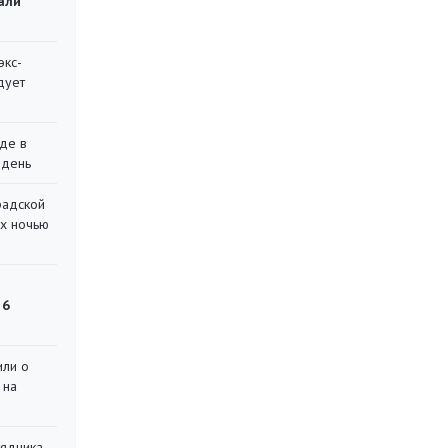
али
экс-
дует
де в
 день
радской
их ночью
 6
или о
 на
рядчика