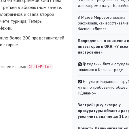
сой 95 килограммов. Она стала
для капремонта ул. Бассейн
 третьей в абсолютном зачёте.
лограммов и стала второй
В Музее Мирового океана
чёте турнира. Теперь
рассказали, как восстанавли
Чехии.
бастион «Литва»
упило более 200 представителей
Подрядчик — о снижении 
и старше.
инвесторов к ОКН: «У всех
настроение»
Гражданин Литвы осуждён
лив ее и нажав
Ctrl+Enter
шпионаж в Калининграде
На улице Баранова выру
липы по требованию общест
«Динамо»
Застройщику сквера у
прокуратуры области раз
увеличить здание до 11 э
Новости Калининграда: «р