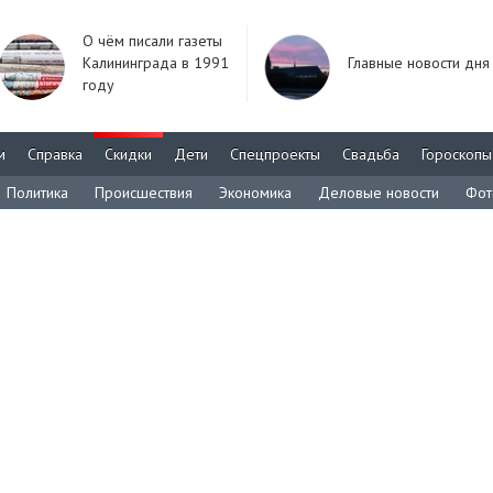
О чём писали газеты
Калининграда в 1991
Главные новости дня
году
м
Справка
Скидки
Дети
Спецпроекты
Свадьба
Гороскопы
Политика
Происшествия
Экономика
Деловые новости
Фот