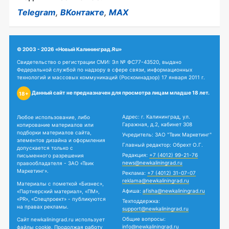
Telegram
,
ВКонтакте
,
MAX
© 2003 - 2026 «Новый Калининград.Ru»
Свидетельство о регистрации СМИ: Эл № ФС77-43520, выдано
Федеральной службой по надзору в сфере связи, информационных
технологий и массовых коммуникаций (Роскомнадзор) 17 января 2011 г.
Данный сайт не предназначен для просмотра лицам младше 18 лет.
18+
Адрес: г. Калининград, ул.
Любое использование, либо
Гаражная, д.2, кабинет 308
копирование материалов или
подборки материалов сайта,
Учредитель: ЗАО "Твик Маркетинг"
элементов дизайна и оформления
Главный редактор: Обрехт О.Г.
допускается только с
Редакция:
+7 (4012) 99-21-76
письменного разрешения
news@newkaliningrad.ru
правообладателя - ЗАО «Твик
Маркетинг».
Реклама:
+7 (4012) 31-07-07
reklama@newkaliningrad.ru
Материалы с пометкой «Бизнес»,
Афиша:
afisha@newkaliningrad.ru
«Партнерский материал», «ПМ»,
«PR», «Спецпроект» - публикуются
Техподдержка:
на правах рекламы.
support@newkaliningrad.ru
Общие вопросы:
Сайт newkaliningrad.ru использует
info@newkaliningrad.ru
файлы cookie. Продолжая работу