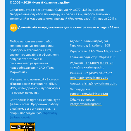
© 2003 - 2026 «Новый Калининград.Ru»
Свидетельство о регистрации СМИ: Эл № ФС77-43520, выдано
Федеральной службой по надзору в сфере связи, информационных
технологий и массовых коммуникаций (Роскомнадзор) 17 января 2011 г.
Данный сайт не предназначен для просмотра лицам младше 18 лет.
18+
Адрес: г. Калининград, ул.
Любое использование, либо
Гаражная, д.2, кабинет 308
копирование материалов или
подборки материалов сайта,
Учредитель: ЗАО "Твик Маркетинг"
элементов дизайна и оформления
Главный редактор: Обрехт О.Г.
допускается только с
Редакция:
+7 (4012) 99-21-76
письменного разрешения
news@newkaliningrad.ru
правообладателя - ЗАО «Твик
Маркетинг».
Реклама:
+7 (4012) 31-07-07
reklama@newkaliningrad.ru
Материалы с пометкой «Бизнес»,
Афиша:
afisha@newkaliningrad.ru
«Партнерский материал», «ПМ»,
«PR», «Спецпроект» - публикуются
Техподдержка:
на правах рекламы.
support@newkaliningrad.ru
Общие вопросы:
Сайт newkaliningrad.ru использует
info@newkaliningrad.ru
файлы cookie. Продолжая работу
с сайтом, вы соглашаетесь на
сбор и последующую
обработку
файлов cookie.