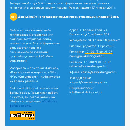
Федеральной службой по надзору в сфере связи, информационных
технологий и массовых коммуникаций (Роскомнадзор) 17 января 2011 г.
Данный сайт не предназначен для просмотра лицам младше 18 лет.
18+
Адрес: г. Калининград, ул.
Любое использование, либо
Гаражная, д.2, кабинет 308
копирование материалов или
подборки материалов сайта,
Учредитель: ЗАО "Твик Маркетинг"
элементов дизайна и оформления
Главный редактор: Обрехт О.Г.
допускается только с
Редакция:
+7 (4012) 99-21-76
письменного разрешения
news@newkaliningrad.ru
правообладателя - ЗАО «Твик
Маркетинг».
Реклама:
+7 (4012) 31-07-07
reklama@newkaliningrad.ru
Материалы с пометкой «Бизнес»,
Афиша:
afisha@newkaliningrad.ru
«Партнерский материал», «ПМ»,
«PR», «Спецпроект» - публикуются
Техподдержка:
на правах рекламы.
support@newkaliningrad.ru
Общие вопросы:
Сайт newkaliningrad.ru использует
info@newkaliningrad.ru
файлы cookie. Продолжая работу
с сайтом, вы соглашаетесь на
сбор и последующую
обработку
файлов cookie.