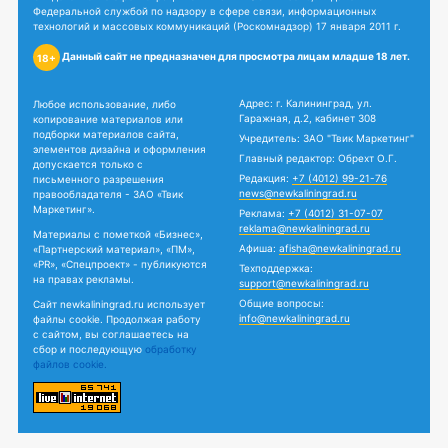
Федеральной службой по надзору в сфере связи, информационных
технологий и массовых коммуникаций (Роскомнадзор) 17 января 2011 г.
Данный сайт не предназначен для просмотра лицам младше 18 лет.
18+
Адрес: г. Калининград, ул.
Любое использование, либо
Гаражная, д.2, кабинет 308
копирование материалов или
подборки материалов сайта,
Учредитель: ЗАО "Твик Маркетинг"
элементов дизайна и оформления
Главный редактор: Обрехт О.Г.
допускается только с
Редакция:
+7 (4012) 99-21-76
письменного разрешения
news@newkaliningrad.ru
правообладателя - ЗАО «Твик
Маркетинг».
Реклама:
+7 (4012) 31-07-07
reklama@newkaliningrad.ru
Материалы с пометкой «Бизнес»,
Афиша:
afisha@newkaliningrad.ru
«Партнерский материал», «ПМ»,
«PR», «Спецпроект» - публикуются
Техподдержка:
на правах рекламы.
support@newkaliningrad.ru
Общие вопросы:
Сайт newkaliningrad.ru использует
info@newkaliningrad.ru
файлы cookie. Продолжая работу
с сайтом, вы соглашаетесь на
сбор и последующую
обработку
файлов cookie.