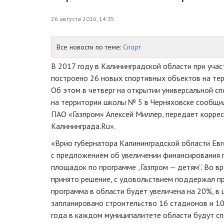
26 августа 2016, 14:35
Все новости по теме:
Спорт
В 2017 году в Калининградской области при учас
построено 26 новых спортивных объектов на те
Об этом в четверг на открытии универсальной с
на территории школы № 5 в Черняховске сообщи
П
АО «Газпром»
Алексей Миллер, передает корре
Калининграда.Ru».
«Врио губернатора Калининградской области Евг
с предложением об увеличении финансирования 
площадок по программе „
Газпром — детям
“. Во 
принято решение, с удовольствием поддержал п
программа в области будет увеличена на 20%, в
запланировано строительство 16 стадионов и 10
года в каждом муниципалитете области будут с