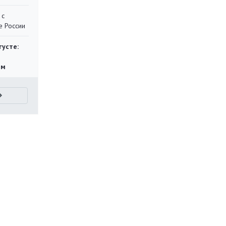
 с
е России
густе:
ям