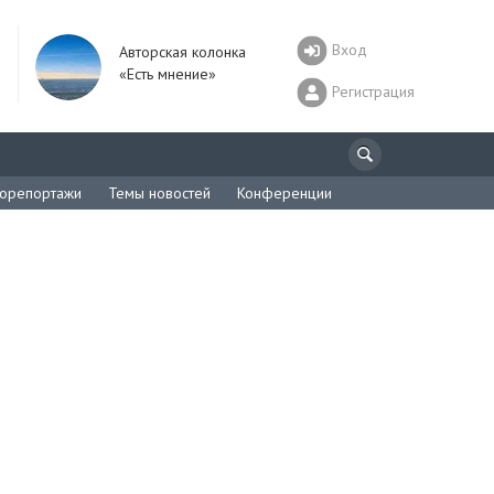
Вход
Авторская колонка
«Есть мнение»
Регистрация
орепортажи
Темы новостей
Конференции