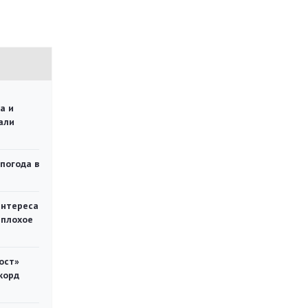
а и
али
 погода в
интереса
 плохое
ост»
корд