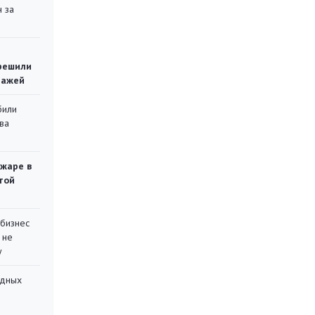
 за
решили
тажей
били
ва
ожаре в
той
 бизнес
 не
у
адных