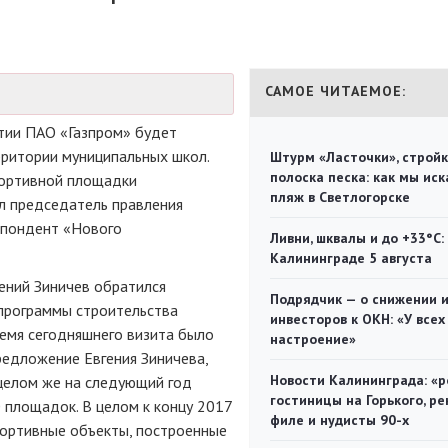
САМОЕ ЧИТАЕМОЕ:
тии П
АО «Газпром»
будет
рритории муниципальных школ.
Штурм «Ласточки», стройк
полоска песка: как мы иск
портивной площадки
пляж в Светлогорске
л председатель правления
спондент «Нового
Ливни, шквалы и до +33°С:
Калининграде 5 августа
ений Зиничев обратился
Подрядчик — о снижении 
программы строительства
инвесторов к ОКН: «У всех
время сегодняшнего визита было
настроение»
редложение Евгения Зиничева,
Новости Калининграда: «р
 целом же на следующий год
гостиницы на Горького, ре
 площадок. В целом к концу 2017
филе и нудисты 90-х
портивные объекты, построенные