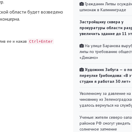
р.
Гражданин Литвы осуждён
шпионаж в Калининграде
ской области будет возведено
 концерна.
Застройщику сквера у
прокуратуры области раз
увеличить здание до 11 э
лив ее и нажав
Ctrl+Enter
На улице Баранова выру
липы по требованию общест
«Динамо»
Художник Забуга — о п
переулке Грибоедова: «В э
студии я работал 30 лет»
Уволенному за давление на
чиновнику из Зеленоградска
удалось вернуться на служб
Ученые: жители северо-зап
районов РФ смогут увидеть
солнечное затмение