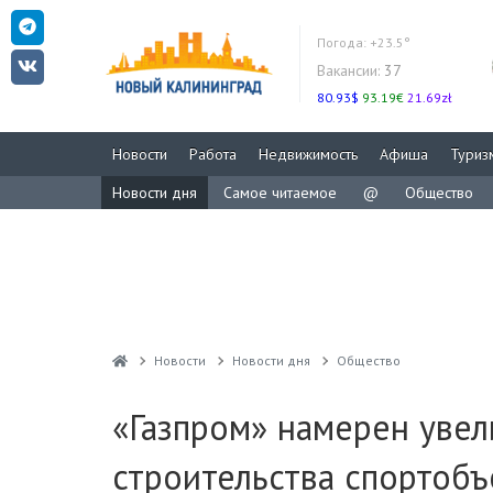
Погода:
+23.5°
Вакансии:
37
80.93$
93.19€
21.69zł
Новости
Работа
Недвижимость
Афиша
Туриз
Новости дня
Самое читаемое
@
Общество
Новости
Новости дня
Общество
«Газпром» намерен уве
строительства спортобъ