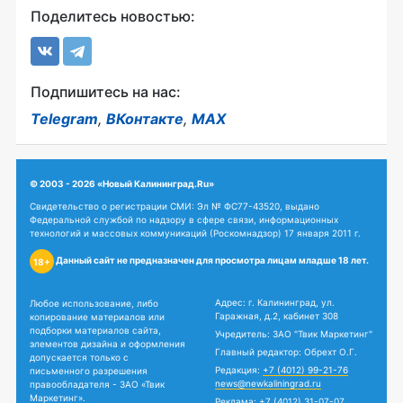
Поделитесь новостью:
Подпишитесь на нас:
Telegram
,
ВКонтакте
,
MAX
© 2003 - 2026 «Новый Калининград.Ru»
Свидетельство о регистрации СМИ: Эл № ФС77-43520, выдано
Федеральной службой по надзору в сфере связи, информационных
технологий и массовых коммуникаций (Роскомнадзор) 17 января 2011 г.
Данный сайт не предназначен для просмотра лицам младше 18 лет.
18+
Адрес: г. Калининград, ул.
Любое использование, либо
Гаражная, д.2, кабинет 308
копирование материалов или
подборки материалов сайта,
Учредитель: ЗАО "Твик Маркетинг"
элементов дизайна и оформления
Главный редактор: Обрехт О.Г.
допускается только с
Редакция:
+7 (4012) 99-21-76
письменного разрешения
news@newkaliningrad.ru
правообладателя - ЗАО «Твик
Маркетинг».
Реклама:
+7 (4012) 31-07-07