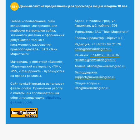
Данный сайт не предназначен для просмотра лицам младше 18 лет.
18+
Адрес: г. Калининград, ул.
Любое использование, либо
Гаражная, д.2, кабинет 308
копирование материалов или
подборки материалов сайта,
Учредитель: ЗАО "Твик Маркетинг"
элементов дизайна и оформления
Главный редактор: Обрехт О.Г.
допускается только с
Редакция:
+7 (4012) 99-21-76
письменного разрешения
news@newkaliningrad.ru
правообладателя - ЗАО «Твик
Маркетинг».
Реклама:
+7 (4012) 31-07-07
reklama@newkaliningrad.ru
Материалы с пометкой «Бизнес»,
Афиша:
afisha@newkaliningrad.ru
«Партнерский материал», «ПМ»,
«PR», «Спецпроект» - публикуются
Техподдержка:
на правах рекламы.
support@newkaliningrad.ru
Общие вопросы:
Сайт newkaliningrad.ru использует
info@newkaliningrad.ru
файлы cookie. Продолжая работу
с сайтом, вы соглашаетесь на
сбор и последующую
обработку
файлов cookie.