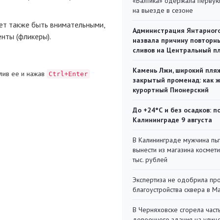
«Балтика» одержала перву
на выезде в сезоне
ет также быть внимательными,
Администрация Янтарног
нты (фликеры).
назвала причину повторн
сливов на Центральный п
Камень Лжи, широкий пля
лив ее и нажав
Ctrl+Enter
закрытый променад: как 
курортный Пионерский
До +24°С и без осадков: п
Калининграде 9 августа
В Калининграде мужчина пы
вынести из магазина космети
тыс. рублей
Экспертиза не одобрила пр
благоустройства сквера в 
В Черняховске сгорела част
довоенного здания на улиц