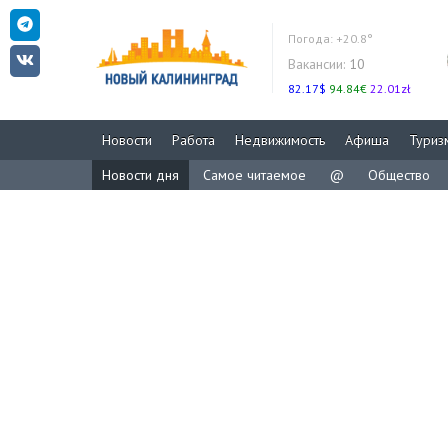
Погода:
+20.8°
Вакансии:
10
82.17$
94.84€
22.01zł
Новости
Работа
Недвижимость
Афиша
Туриз
Новости дня
Самое читаемое
@
Общество