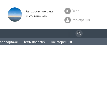
Вход
Авторская колонка
«Есть мнение»
Регистрация
орепортажи
Темы новостей
Конференции