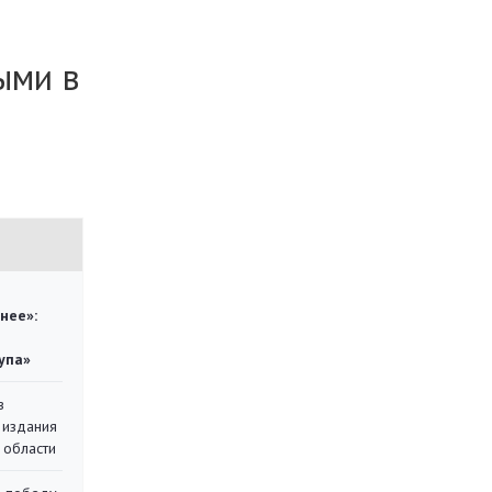
ыми в
нее»:
упа»
в
 издания
 области