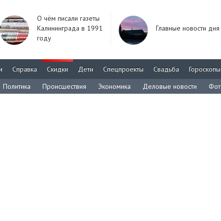
О чём писали газеты
Калининграда в 1991
Главные новости дня
году
м
Справка
Скидки
Дети
Спецпроекты
Свадьба
Гороскопы
Политика
Происшествия
Экономика
Деловые новости
Фот