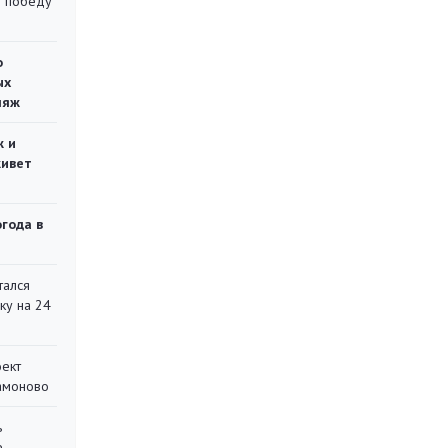
ю победу
о
ых
ляж
ж и
живет
огода в
тался
ку на 24
оект
Мамоново
ь
е