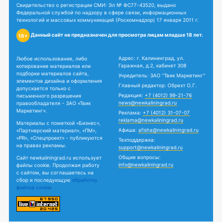
Свидетельство о регистрации СМИ: Эл № ФС77-43520, выдано
Федеральной службой по надзору в сфере связи, информационных
технологий и массовых коммуникаций (Роскомнадзор) 17 января 2011 г.
Данный сайт не предназначен для просмотра лицам младше 18 лет.
18+
Адрес: г. Калининград, ул.
Любое использование, либо
Гаражная, д.2, кабинет 308
копирование материалов или
подборки материалов сайта,
Учредитель: ЗАО "Твик Маркетинг"
элементов дизайна и оформления
Главный редактор: Обрехт О.Г.
допускается только с
Редакция:
+7 (4012) 99-21-76
письменного разрешения
news@newkaliningrad.ru
правообладателя - ЗАО «Твик
Маркетинг».
Реклама:
+7 (4012) 31-07-07
reklama@newkaliningrad.ru
Материалы с пометкой «Бизнес»,
Афиша:
afisha@newkaliningrad.ru
«Партнерский материал», «ПМ»,
«PR», «Спецпроект» - публикуются
Техподдержка:
на правах рекламы.
support@newkaliningrad.ru
Общие вопросы:
Сайт newkaliningrad.ru использует
info@newkaliningrad.ru
файлы cookie. Продолжая работу
с сайтом, вы соглашаетесь на
сбор и последующую
обработку
файлов cookie.