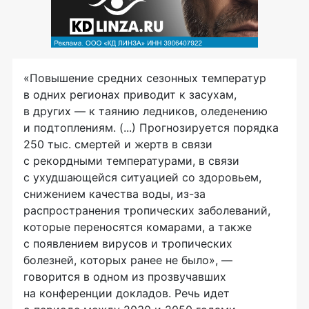
«Повышение средних сезонных температур
в
одних регионах приводит к
засухам,
в
других
— к
таянию ледников, оледенению
и
подтоплениям. (...) Прогнозируется порядка
250
тыс. смертей и
жертв в
связи
с
рекордными температурами, в
связи
с
ухудшающейся ситуацией со
здоровьем,
снижением качества воды, из-за
распространения тропических заболеваний,
которые переносятся комарами, а
также
с
появлением вирусов и
тропических
болезней, которых ранее не
было»,
—
говорится в
одном из
прозвучавших
на
конференции докладов. Речь идет