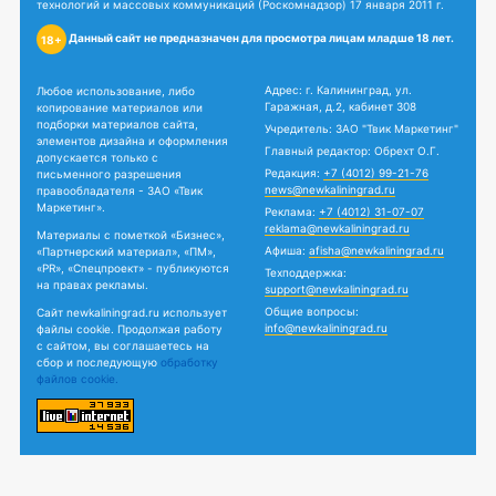
технологий и массовых коммуникаций (Роскомнадзор) 17 января 2011 г.
Данный сайт не предназначен для просмотра лицам младше 18 лет.
18+
Адрес: г. Калининград, ул.
Любое использование, либо
Гаражная, д.2, кабинет 308
копирование материалов или
подборки материалов сайта,
Учредитель: ЗАО "Твик Маркетинг"
элементов дизайна и оформления
Главный редактор: Обрехт О.Г.
допускается только с
Редакция:
+7 (4012) 99-21-76
письменного разрешения
news@newkaliningrad.ru
правообладателя - ЗАО «Твик
Маркетинг».
Реклама:
+7 (4012) 31-07-07
reklama@newkaliningrad.ru
Материалы с пометкой «Бизнес»,
Афиша:
afisha@newkaliningrad.ru
«Партнерский материал», «ПМ»,
«PR», «Спецпроект» - публикуются
Техподдержка:
на правах рекламы.
support@newkaliningrad.ru
Общие вопросы:
Сайт newkaliningrad.ru использует
info@newkaliningrad.ru
файлы cookie. Продолжая работу
с сайтом, вы соглашаетесь на
сбор и последующую
обработку
файлов cookie.