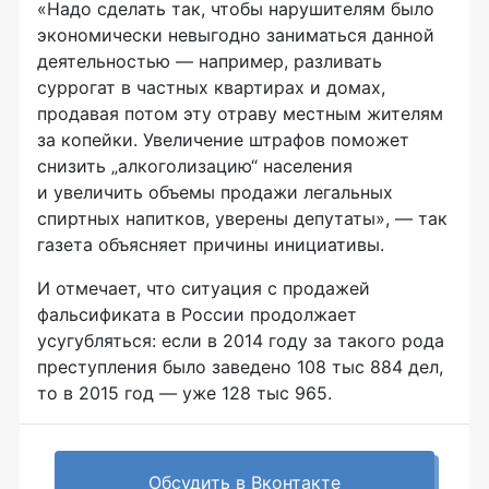
«Надо сделать так, чтобы нарушителям было
экономически невыгодно заниматься данной
деятельностью
— например, разливать
суррогат в
частных квартирах и
домах,
продавая потом эту отраву местным жителям
за
копейки. Увеличение штрафов поможет
снизить „алкоголизацию“ населения
и
увеличить объемы продажи легальных
спиртных напитков, уверены депутаты»,
— так
газета объясняет причины инициативы.
И
отмечает, что ситуация с
продажей
фальсификата в
России продолжает
усугубляться: если в
2014 году за
такого рода
преступления было заведено 108 тыс 884
дел,
то
в
2015 год
— уже 128 тыс 965.
Обсудить в Вконтакте